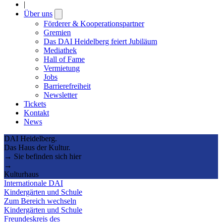
|
Über uns
Open
submenu
Förderer & Kooperationspartner
Gremien
Das DAI Heidelberg feiert Jubiläum
Mediathek
Hall of Fame
Vermietung
Jobs
Barrierefreiheit
Newsletter
Tickets
Kontakt
News
DAI Heidelberg.
Das Haus der Kultur.
→ Sie befinden sich hier
→
Kulturhaus
Internationale DAI
Kindergärten und Schule
Zum Bereich wechseln
Kindergärten und Schule
Freundeskreis des