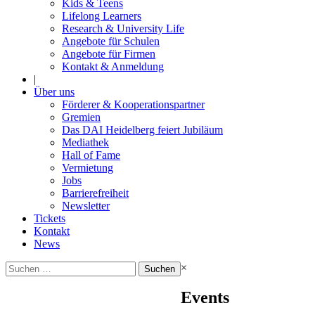
Kids & Teens
Lifelong Learners
Research & University Life
Angebote für Schulen
Angebote für Firmen
Kontakt & Anmeldung
|
Über uns
Förderer & Kooperationspartner
Gremien
Das DAI Heidelberg feiert Jubiläum
Mediathek
Hall of Fame
Vermietung
Jobs
Barrierefreiheit
Newsletter
Tickets
Kontakt
News
Suchen
×
nach:
Events