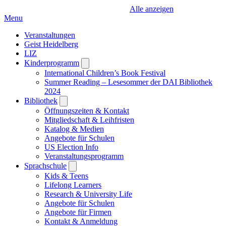
Alle anzeigen
Menu
Veranstaltungen
Geist Heidelberg
LIZ
Kinderprogramm
Open
submenu
International Children’s Book Festival
Summer Reading – Lesesommer der DAI Bibliothek
2024
Bibliothek
Open
submenu
Öffnungszeiten & Kontakt
Mitgliedschaft & Leihfristen
Katalog & Medien
Angebote für Schulen
US Election Info
Veranstaltungsprogramm
Sprachschule
Open
submenu
Kids & Teens
Lifelong Learners
Research & University Life
Angebote für Schulen
Angebote für Firmen
Kontakt & Anmeldung