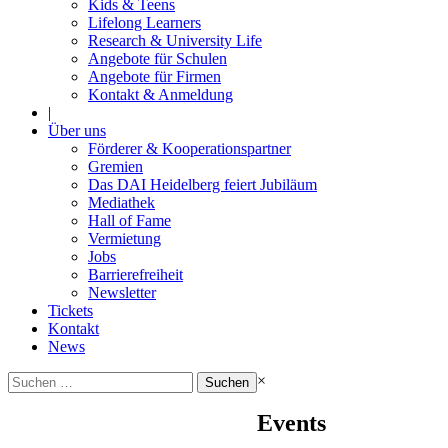
Kids & Teens
Lifelong Learners
Research & University Life
Angebote für Schulen
Angebote für Firmen
Kontakt & Anmeldung
|
Über uns
Förderer & Kooperationspartner
Gremien
Das DAI Heidelberg feiert Jubiläum
Mediathek
Hall of Fame
Vermietung
Jobs
Barrierefreiheit
Newsletter
Tickets
Kontakt
News
Suchen
×
nach:
Events