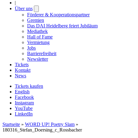
|
Über uns
Open
submenu
Förderer & Kooperationspartner
Gremien
Das DAI Heidelberg feiert Jubiläum
Mediathek
Hall of Fame
Vermietung
Jobs
Barrierefreiheit
Newsletter
Tickets
Kontakt
News
Tickets kaufen
English
Facebook
Instagram
YouTube
LinkedIn
Startseite
»
WORD UP! Poetry Slam
»
180316_Stefan_Doersing_c_Rossbacher