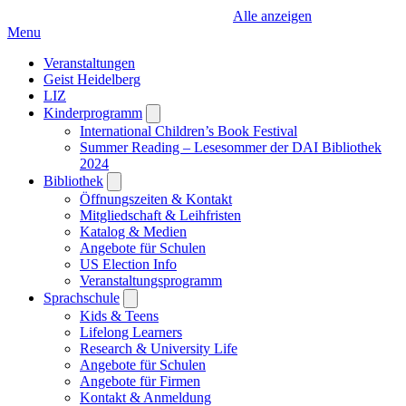
Alle anzeigen
Menu
Veranstaltungen
Geist Heidelberg
LIZ
Kinderprogramm
Open
submenu
International Children’s Book Festival
Summer Reading – Lesesommer der DAI Bibliothek
2024
Bibliothek
Open
submenu
Öffnungszeiten & Kontakt
Mitgliedschaft & Leihfristen
Katalog & Medien
Angebote für Schulen
US Election Info
Veranstaltungsprogramm
Sprachschule
Open
submenu
Kids & Teens
Lifelong Learners
Research & University Life
Angebote für Schulen
Angebote für Firmen
Kontakt & Anmeldung