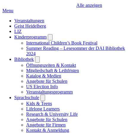
Alle anzeigen
Menu
Veranstaltungen
Geist Heidelberg
LIZ
Kinderprogramm
Open
submenu
International Children’s Book Festival
Summer Reading – Lesesommer der DAI Bibliothek
2024
Bibliothek
Open
submenu
Öffnungszeiten & Kontakt
Mitgliedschaft & Leihfristen
Katalog & Medien
Angebote für Schulen
US Election Info
Veranstaltungsprogramm
Sprachschule
Open
submenu
Kids & Teens
Lifelong Learners
Research & University Life
Angebote für Schulen
Angebote für Firmen
Kontakt & Anmeldung