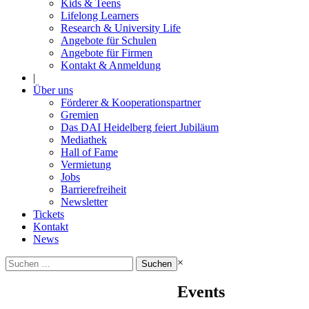
Kids & Teens
Lifelong Learners
Research & University Life
Angebote für Schulen
Angebote für Firmen
Kontakt & Anmeldung
|
Über uns
Förderer & Kooperationspartner
Gremien
Das DAI Heidelberg feiert Jubiläum
Mediathek
Hall of Fame
Vermietung
Jobs
Barrierefreiheit
Newsletter
Tickets
Kontakt
News
Suchen
×
nach:
Events