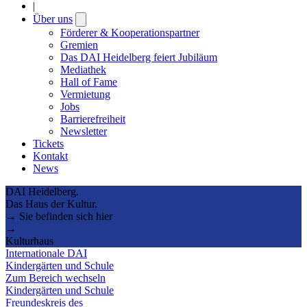
|
Über uns
Open
submenu
Förderer & Kooperationspartner
Gremien
Das DAI Heidelberg feiert Jubiläum
Mediathek
Hall of Fame
Vermietung
Jobs
Barrierefreiheit
Newsletter
Tickets
Kontakt
News
DAI Heidelberg.
Das Haus der Kultur.
→ Sie befinden sich hier
→
Kulturhaus
Internationale DAI
Kindergärten und Schule
Zum Bereich wechseln
Kindergärten und Schule
Freundeskreis des