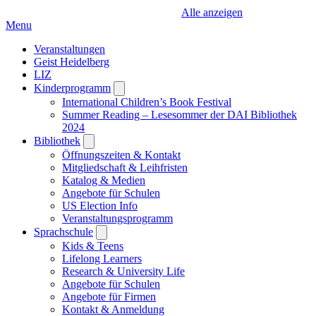
Alle anzeigen
Menu
Veranstaltungen
Geist Heidelberg
LIZ
Kinderprogramm
Open
submenu
International Children’s Book Festival
Summer Reading – Lesesommer der DAI Bibliothek
2024
Bibliothek
Open
submenu
Öffnungszeiten & Kontakt
Mitgliedschaft & Leihfristen
Katalog & Medien
Angebote für Schulen
US Election Info
Veranstaltungsprogramm
Sprachschule
Open
submenu
Kids & Teens
Lifelong Learners
Research & University Life
Angebote für Schulen
Angebote für Firmen
Kontakt & Anmeldung