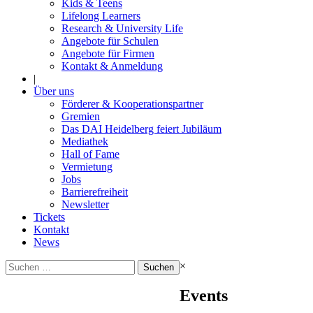
Kids & Teens
Lifelong Learners
Research & University Life
Angebote für Schulen
Angebote für Firmen
Kontakt & Anmeldung
|
Über uns
Förderer & Kooperationspartner
Gremien
Das DAI Heidelberg feiert Jubiläum
Mediathek
Hall of Fame
Vermietung
Jobs
Barrierefreiheit
Newsletter
Tickets
Kontakt
News
Suchen
×
nach:
Events