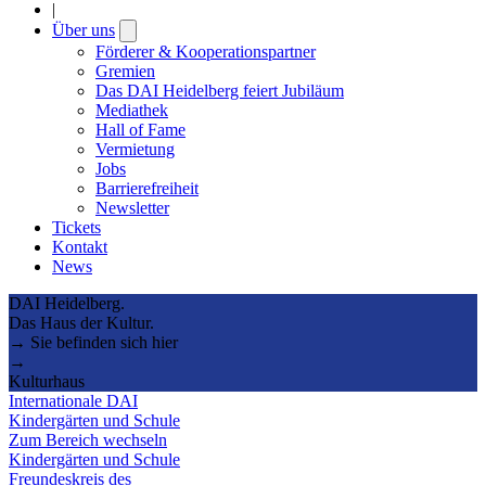
|
Über uns
Open
submenu
Förderer & Kooperationspartner
Gremien
Das DAI Heidelberg feiert Jubiläum
Mediathek
Hall of Fame
Vermietung
Jobs
Barrierefreiheit
Newsletter
Tickets
Kontakt
News
DAI Heidelberg.
Das Haus der Kultur.
→ Sie befinden sich hier
→
Kulturhaus
Internationale DAI
Kindergärten und Schule
Zum Bereich wechseln
Kindergärten und Schule
Freundeskreis des