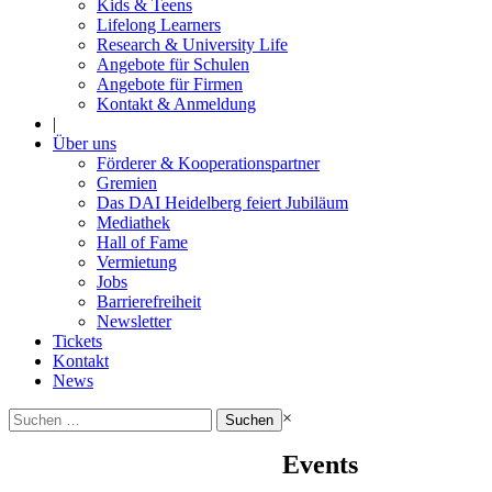
Kids & Teens
Lifelong Learners
Research & University Life
Angebote für Schulen
Angebote für Firmen
Kontakt & Anmeldung
|
Über uns
Förderer & Kooperationspartner
Gremien
Das DAI Heidelberg feiert Jubiläum
Mediathek
Hall of Fame
Vermietung
Jobs
Barrierefreiheit
Newsletter
Tickets
Kontakt
News
Suchen
×
nach:
Events