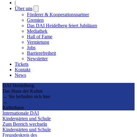
|
Über uns
Open
submenu
Förderer & Kooperationspartner
Gremien
Das DAI Heidelberg feiert Jubiläum
Mediathek
Hall of Fame
Vermietung
Jobs
Barrierefreiheit
Newsletter
Tickets
Kontakt
News
DAI Heidelberg.
Das Haus der Kultur.
→ Sie befinden sich hier
→
Kulturhaus
Internationale DAI
Kindergärten und Schule
Zum Bereich wechseln
Kindergärten und Schule
Freundeskreis des