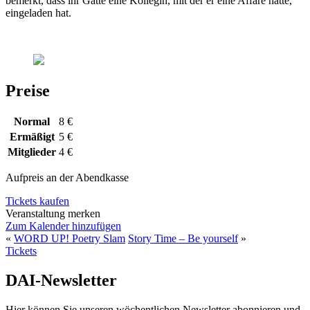
bemerkt, dass ihr Gatte eine Kollegin, mit der er eine Affäre hatte,
eingeladen hat.
Preise
Normal
8 €
Ermäßigt
5 €
Mitglieder
4 €
Aufpreis an der Abendkasse
Tickets kaufen
Veranstaltung merken
Zum Kalender hinzufügen
«
WORD UP! Poetry Slam
Story Time – Be yourself
»
Tickets
DAI-Newsletter
Hier können Sie unseren wöchentlichen Newsletter abonnieren und