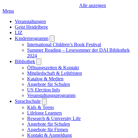
Alle anzeigen
Menu
Veranstaltungen
Geist Heidelberg
LIZ
Kinderprogramm
Open
submenu
International Children’s Book Festival
Summer Reading – Lesesommer der DAI Bibliothek
2024
Bibliothek
Open
submenu
Öffnungszeiten & Kontakt
Mitgliedschaft & Leihfristen
Katalog & Medien
Angebote für Schulen
US Election Info
Veranstaltungsprogramm
Sprachschule
Open
submenu
Kids & Teens
Lifelong Learners
Research & University Life
Angebote für Schulen
Angebote für Firmen
Kontakt & Anmeldung