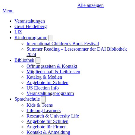
Alle anzeigen
Menu
Veranstaltungen
Geist Heidelberg
LIZ
Kinderprogramm
Open
submenu
International Children’s Book Festival
Summer Reading – Lesesommer der DAI Bibliothek
2024
Bibliothek
Open
submenu
Öffnungszeiten & Kontakt
Mitgliedschaft & Leihfristen
Katalog & Medien
Angebote für Schulen
US Election Info
Veranstaltungsprogramm
Sprachschule
Open
submenu
Kids & Teens
Lifelong Learners
Research & University Life
Angebote für Schulen
Angebote für Firmen
Kontakt & Anmeldung