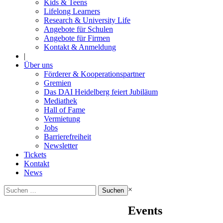
Kids & Teens
Lifelong Learners
Research & University Life
Angebote für Schulen
Angebote für Firmen
Kontakt & Anmeldung
|
Über uns
Förderer & Kooperationspartner
Gremien
Das DAI Heidelberg feiert Jubiläum
Mediathek
Hall of Fame
Vermietung
Jobs
Barrierefreiheit
Newsletter
Tickets
Kontakt
News
Suchen
×
nach:
Events