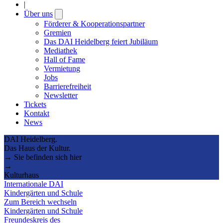
|
Über uns
Open
submenu
Förderer & Kooperationspartner
Gremien
Das DAI Heidelberg feiert Jubiläum
Mediathek
Hall of Fame
Vermietung
Jobs
Barrierefreiheit
Newsletter
Tickets
Kontakt
News
DAI Heidelberg.
Das Haus der Kultur.
→ Sie befinden sich hier
→
Kulturhaus
Internationale DAI
Kindergärten und Schule
Zum Bereich wechseln
Kindergärten und Schule
Freundeskreis des