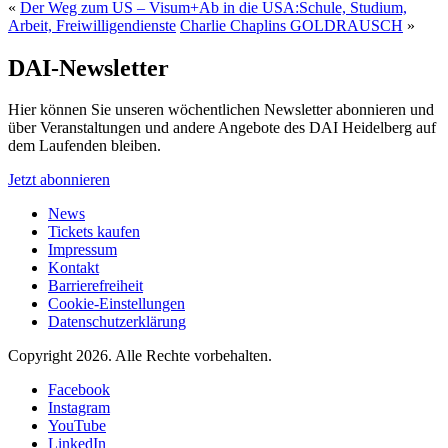
«
Der Weg zum US – Visum+Ab in die USA:Schule, Studium,
Arbeit, Freiwilligendienste
Charlie Chaplins GOLDRAUSCH
»
DAI-Newsletter
Hier können Sie unseren wöchentlichen Newsletter abonnieren und
über Veranstaltungen und andere Angebote des DAI Heidelberg auf
dem Laufenden bleiben.
Jetzt abonnieren
News
Tickets kaufen
Impressum
Kontakt
Barrierefreiheit
Cookie-Einstellungen
Datenschutzerklärung
Copyright 2026.
Alle Rechte vorbehalten.
Facebook
Instagram
YouTube
LinkedIn