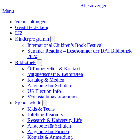
Alle anzeigen
Menu
Veranstaltungen
Geist Heidelberg
LIZ
Kinderprogramm
Open
submenu
International Children’s Book Festival
Summer Reading – Lesesommer der DAI Bibliothek
2024
Bibliothek
Open
submenu
Öffnungszeiten & Kontakt
Mitgliedschaft & Leihfristen
Katalog & Medien
Angebote für Schulen
US Election Info
Veranstaltungsprogramm
Sprachschule
Open
submenu
Kids & Teens
Lifelong Learners
Research & University Life
Angebote für Schulen
Angebote für Firmen
Kontakt & Anmeldung