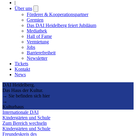
|
Über uns
Open
submenu
Förderer & Kooperationspartner
Gremien
Das DAI Heidelberg feiert Jubiläum
Mediathek
Hall of Fame
Vermietung
Jobs
Barrierefreiheit
Newsletter
Tickets
Kontakt
News
DAI Heidelberg.
Das Haus der Kultur.
→ Sie befinden sich hier
→
Kulturhaus
Internationale DAI
Kindergärten und Schule
Zum Bereich wechseln
Kindergärten und Schule
Freundeskreis des