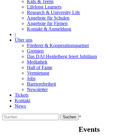
Kids & Teens
Lifelong Learners
Research & University Life
Angebote für Schulen
Angebote für Firmen
Kontakt & Anmeldung
|
Über uns
Förderer & Kooperationspartner
Gremien
Das DAI Heidelberg feiert Jubiläum
Mediathek
Hall of Fame
Vermietung
Jobs
Barrierefreiheit
Newsletter
Tickets
Kontakt
News
Suchen
×
nach:
Events