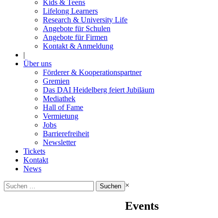
Kids & Teens
Lifelong Learners
Research & University Life
Angebote für Schulen
Angebote für Firmen
Kontakt & Anmeldung
|
Über uns
Förderer & Kooperationspartner
Gremien
Das DAI Heidelberg feiert Jubiläum
Mediathek
Hall of Fame
Vermietung
Jobs
Barrierefreiheit
Newsletter
Tickets
Kontakt
News
Suchen
×
nach:
Events