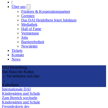
|
Über uns
Open
submenu
Förderer & Kooperationspartner
Gremien
Das DAI Heidelberg feiert Jubiläum
Mediathek
Hall of Fame
Vermietung
Jobs
Barrierefreiheit
Newsletter
Tickets
Kontakt
News
DAI Heidelberg.
Das Haus der Kultur.
→ Sie befinden sich hier
→
Kulturhaus
Internationale DAI
Kindergärten und Schule
Zum Bereich wechseln
Kindergärten und Schule
Freundeskreis des