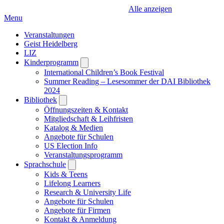
Alle anzeigen
Menu
Veranstaltungen
Geist Heidelberg
LIZ
Kinderprogramm
Open
submenu
International Children’s Book Festival
Summer Reading – Lesesommer der DAI Bibliothek
2024
Bibliothek
Open
submenu
Öffnungszeiten & Kontakt
Mitgliedschaft & Leihfristen
Katalog & Medien
Angebote für Schulen
US Election Info
Veranstaltungsprogramm
Sprachschule
Open
submenu
Kids & Teens
Lifelong Learners
Research & University Life
Angebote für Schulen
Angebote für Firmen
Kontakt & Anmeldung