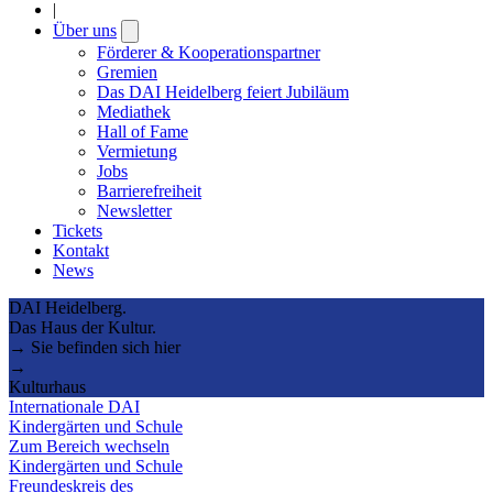
|
Über uns
Open
submenu
Förderer & Kooperationspartner
Gremien
Das DAI Heidelberg feiert Jubiläum
Mediathek
Hall of Fame
Vermietung
Jobs
Barrierefreiheit
Newsletter
Tickets
Kontakt
News
DAI Heidelberg.
Das Haus der Kultur.
→ Sie befinden sich hier
→
Kulturhaus
Internationale DAI
Kindergärten und Schule
Zum Bereich wechseln
Kindergärten und Schule
Freundeskreis des