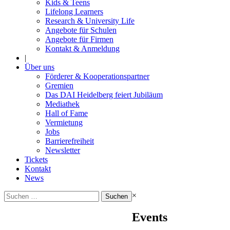
Kids & Teens
Lifelong Learners
Research & University Life
Angebote für Schulen
Angebote für Firmen
Kontakt & Anmeldung
|
Über uns
Förderer & Kooperationspartner
Gremien
Das DAI Heidelberg feiert Jubiläum
Mediathek
Hall of Fame
Vermietung
Jobs
Barrierefreiheit
Newsletter
Tickets
Kontakt
News
Suchen
×
nach:
Events