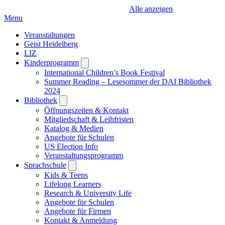
Alle anzeigen
Menu
Veranstaltungen
Geist Heidelberg
LIZ
Kinderprogramm
Open
submenu
International Children’s Book Festival
Summer Reading – Lesesommer der DAI Bibliothek
2024
Bibliothek
Open
submenu
Öffnungszeiten & Kontakt
Mitgliedschaft & Leihfristen
Katalog & Medien
Angebote für Schulen
US Election Info
Veranstaltungsprogramm
Sprachschule
Open
submenu
Kids & Teens
Lifelong Learners
Research & University Life
Angebote für Schulen
Angebote für Firmen
Kontakt & Anmeldung