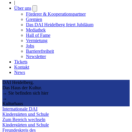
|
Über uns
Open
submenu
Förderer & Kooperationspartner
Gremien
Das DAI Heidelberg feiert Jubiläum
Mediathek
Hall of Fame
Vermietung
Jobs
Barrierefreiheit
Newsletter
Tickets
Kontakt
News
DAI Heidelberg.
Das Haus der Kultur.
→ Sie befinden sich hier
→
Kulturhaus
Internationale DAI
Kindergärten und Schule
Zum Bereich wechseln
Kindergärten und Schule
Freundeskreis des