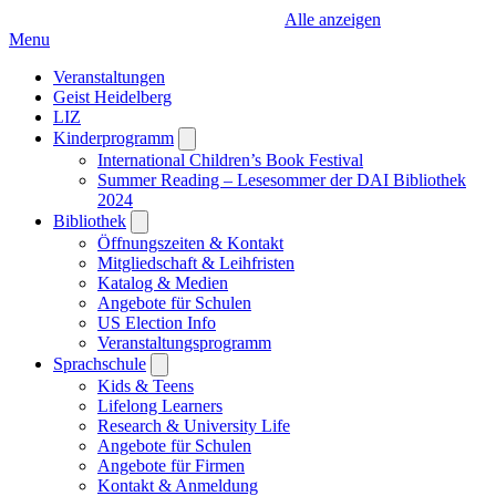
Alle anzeigen
Menu
Veranstaltungen
Geist Heidelberg
LIZ
Kinderprogramm
Open
submenu
International Children’s Book Festival
Summer Reading – Lesesommer der DAI Bibliothek
2024
Bibliothek
Open
submenu
Öffnungszeiten & Kontakt
Mitgliedschaft & Leihfristen
Katalog & Medien
Angebote für Schulen
US Election Info
Veranstaltungsprogramm
Sprachschule
Open
submenu
Kids & Teens
Lifelong Learners
Research & University Life
Angebote für Schulen
Angebote für Firmen
Kontakt & Anmeldung