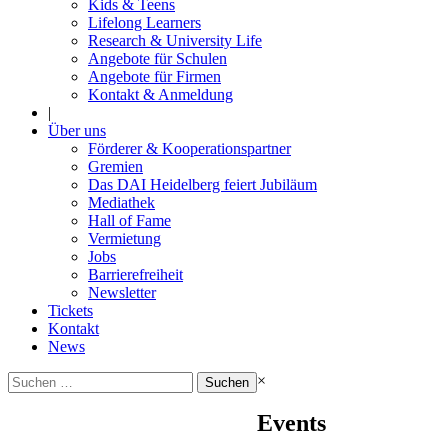
Kids & Teens
Lifelong Learners
Research & University Life
Angebote für Schulen
Angebote für Firmen
Kontakt & Anmeldung
|
Über uns
Förderer & Kooperationspartner
Gremien
Das DAI Heidelberg feiert Jubiläum
Mediathek
Hall of Fame
Vermietung
Jobs
Barrierefreiheit
Newsletter
Tickets
Kontakt
News
Suchen
×
nach:
Events