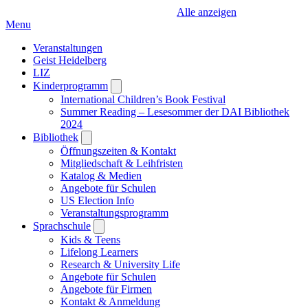
Alle anzeigen
Menu
Veranstaltungen
Geist Heidelberg
LIZ
Kinderprogramm
Open
submenu
International Children’s Book Festival
Summer Reading – Lesesommer der DAI Bibliothek
2024
Bibliothek
Open
submenu
Öffnungszeiten & Kontakt
Mitgliedschaft & Leihfristen
Katalog & Medien
Angebote für Schulen
US Election Info
Veranstaltungsprogramm
Sprachschule
Open
submenu
Kids & Teens
Lifelong Learners
Research & University Life
Angebote für Schulen
Angebote für Firmen
Kontakt & Anmeldung