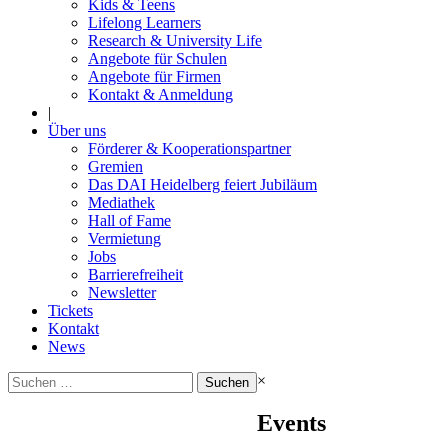
Kids & Teens
Lifelong Learners
Research & University Life
Angebote für Schulen
Angebote für Firmen
Kontakt & Anmeldung
|
Über uns
Förderer & Kooperationspartner
Gremien
Das DAI Heidelberg feiert Jubiläum
Mediathek
Hall of Fame
Vermietung
Jobs
Barrierefreiheit
Newsletter
Tickets
Kontakt
News
Suchen
×
nach:
Events