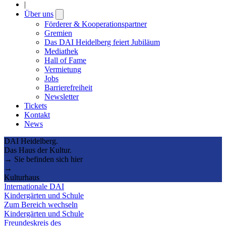
|
Über uns
Open
submenu
Förderer & Kooperationspartner
Gremien
Das DAI Heidelberg feiert Jubiläum
Mediathek
Hall of Fame
Vermietung
Jobs
Barrierefreiheit
Newsletter
Tickets
Kontakt
News
DAI Heidelberg.
Das Haus der Kultur.
→ Sie befinden sich hier
→
Kulturhaus
Internationale DAI
Kindergärten und Schule
Zum Bereich wechseln
Kindergärten und Schule
Freundeskreis des