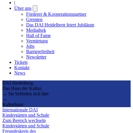
|
Über uns
Open
submenu
Förderer & Kooperationspartner
Gremien
Das DAI Heidelberg feiert Jubiläum
Mediathek
Hall of Fame
Vermietung
Jobs
Barrierefreiheit
Newsletter
Tickets
Kontakt
News
DAI Heidelberg.
Das Haus der Kultur.
→ Sie befinden sich hier
→
Kulturhaus
Internationale DAI
Kindergärten und Schule
Zum Bereich wechseln
Kindergärten und Schule
Freundeskreis des