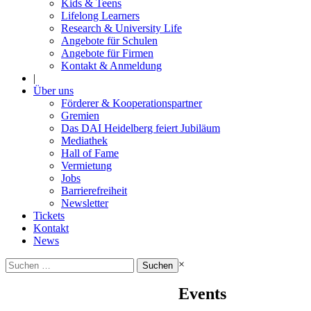
Kids & Teens
Lifelong Learners
Research & University Life
Angebote für Schulen
Angebote für Firmen
Kontakt & Anmeldung
|
Über uns
Förderer & Kooperationspartner
Gremien
Das DAI Heidelberg feiert Jubiläum
Mediathek
Hall of Fame
Vermietung
Jobs
Barrierefreiheit
Newsletter
Tickets
Kontakt
News
Suchen
×
nach:
Events