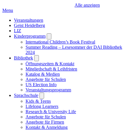
Alle anzeigen
Menu
Veranstaltungen
Geist Heidelberg
LIZ
Kinderprogramm
Open
submenu
International Children’s Book Festival
Summer Reading – Lesesommer der DAI Bibliothek
2024
Bibliothek
Open
submenu
Öffnungszeiten & Kontakt
Mitgliedschaft & Leihfristen
Katalog & Medien
Angebote für Schulen
US Election Info
Veranstaltungsprogramm
Sprachschule
Open
submenu
Kids & Teens
Lifelong Learners
Research & University Life
Angebote für Schulen
Angebote für Firmen
Kontakt & Anmeldung