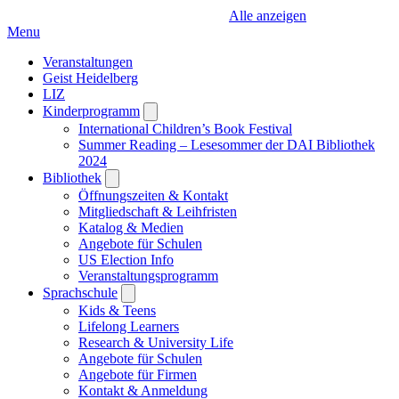
Alle anzeigen
Menu
Veranstaltungen
Geist Heidelberg
LIZ
Kinderprogramm
Open
submenu
International Children’s Book Festival
Summer Reading – Lesesommer der DAI Bibliothek
2024
Bibliothek
Open
submenu
Öffnungszeiten & Kontakt
Mitgliedschaft & Leihfristen
Katalog & Medien
Angebote für Schulen
US Election Info
Veranstaltungsprogramm
Sprachschule
Open
submenu
Kids & Teens
Lifelong Learners
Research & University Life
Angebote für Schulen
Angebote für Firmen
Kontakt & Anmeldung