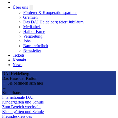
|
Über uns
Open
submenu
Förderer & Kooperationspartner
Gremien
Das DAI Heidelberg feiert Jubiläum
Mediathek
Hall of Fame
Vermietung
Jobs
Barrierefreiheit
Newsletter
Tickets
Kontakt
News
DAI Heidelberg.
Das Haus der Kultur.
→ Sie befinden sich hier
→
Kulturhaus
Internationale DAI
Kindergärten und Schule
Zum Bereich wechseln
Kindergärten und Schule
Freundeskreis des