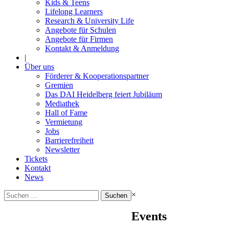
Kids & Teens
Lifelong Learners
Research & University Life
Angebote für Schulen
Angebote für Firmen
Kontakt & Anmeldung
|
Über uns
Förderer & Kooperationspartner
Gremien
Das DAI Heidelberg feiert Jubiläum
Mediathek
Hall of Fame
Vermietung
Jobs
Barrierefreiheit
Newsletter
Tickets
Kontakt
News
Suchen
×
nach:
Events