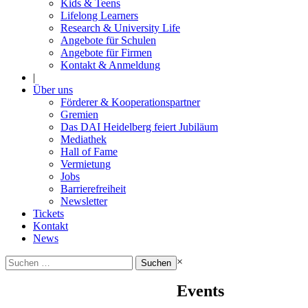
Kids & Teens
Lifelong Learners
Research & University Life
Angebote für Schulen
Angebote für Firmen
Kontakt & Anmeldung
|
Über uns
Förderer & Kooperationspartner
Gremien
Das DAI Heidelberg feiert Jubiläum
Mediathek
Hall of Fame
Vermietung
Jobs
Barrierefreiheit
Newsletter
Tickets
Kontakt
News
Suchen
×
nach:
Events