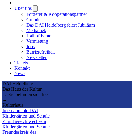
|
Über uns
Open
submenu
Förderer & Kooperationspartner
Gremien
Das DAI Heidelberg feiert Jubiläum
Mediathek
Hall of Fame
Vermietung
Jobs
Barrierefreiheit
Newsletter
Tickets
Kontakt
News
DAI Heidelberg.
Das Haus der Kultur.
→ Sie befinden sich hier
→
Kulturhaus
Internationale DAI
Kindergärten und Schule
Zum Bereich wechseln
Kindergärten und Schule
Freundeskreis des