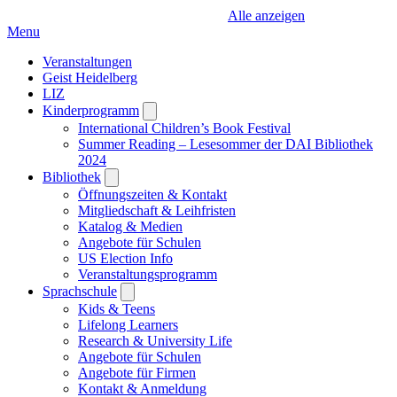
Alle anzeigen
Menu
Veranstaltungen
Geist Heidelberg
LIZ
Kinderprogramm
Open
submenu
International Children’s Book Festival
Summer Reading – Lesesommer der DAI Bibliothek
2024
Bibliothek
Open
submenu
Öffnungszeiten & Kontakt
Mitgliedschaft & Leihfristen
Katalog & Medien
Angebote für Schulen
US Election Info
Veranstaltungsprogramm
Sprachschule
Open
submenu
Kids & Teens
Lifelong Learners
Research & University Life
Angebote für Schulen
Angebote für Firmen
Kontakt & Anmeldung