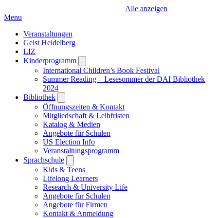
Alle anzeigen
Menu
Veranstaltungen
Geist Heidelberg
LIZ
Kinderprogramm
Open
submenu
International Children’s Book Festival
Summer Reading – Lesesommer der DAI Bibliothek
2024
Bibliothek
Open
submenu
Öffnungszeiten & Kontakt
Mitgliedschaft & Leihfristen
Katalog & Medien
Angebote für Schulen
US Election Info
Veranstaltungsprogramm
Sprachschule
Open
submenu
Kids & Teens
Lifelong Learners
Research & University Life
Angebote für Schulen
Angebote für Firmen
Kontakt & Anmeldung