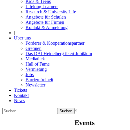
Kids & Teens
Lifelong Learners
Research & University Life
Angebote für Schulen
Angebote für Firmen
Kontakt & Anmeldung
|
Über uns
Förderer & Kooperationspartner
Gremien
Das DAI Heidelberg feiert Jubiläum
Mediathek
Hall of Fame
Vermietung
Jobs
Barrierefreiheit
Newsletter
Tickets
Kontakt
News
Suchen
×
nach:
Events