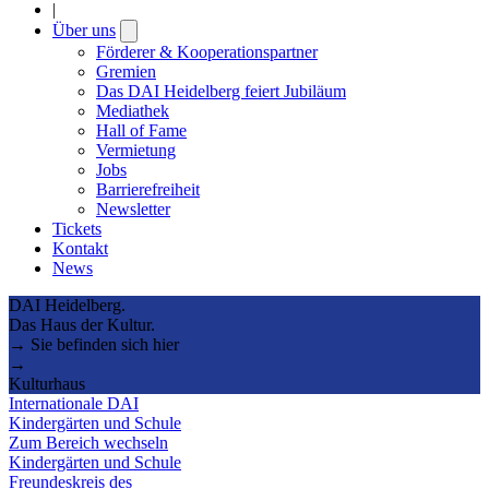
|
Über uns
Open
submenu
Förderer & Kooperationspartner
Gremien
Das DAI Heidelberg feiert Jubiläum
Mediathek
Hall of Fame
Vermietung
Jobs
Barrierefreiheit
Newsletter
Tickets
Kontakt
News
DAI Heidelberg.
Das Haus der Kultur.
→ Sie befinden sich hier
→
Kulturhaus
Internationale DAI
Kindergärten und Schule
Zum Bereich wechseln
Kindergärten und Schule
Freundeskreis des