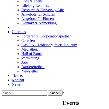
Kids & Teens
Lifelong Learners
Research & University Life
Angebote für Schulen
Angebote für Firmen
Kontakt & Anmeldung
|
Über uns
Förderer & Kooperationspartner
Gremien
Das DAI Heidelberg feiert Jubiläum
Mediathek
Hall of Fame
Vermietung
Jobs
Barrierefreiheit
Newsletter
Tickets
Kontakt
News
Suchen
×
nach:
Events