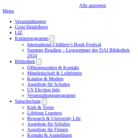
Alle anzeigen
Menu
Veranstaltungen
Geist Heidelberg
LIZ
Kinderprogramm
Open
submenu
International Children’s Book Festival
Summer Reading – Lesesommer der DAI Bibliothek
2024
Bibliothek
Open
submenu
Öffnungszeiten & Kontakt
Mitgliedschaft & Leihfristen
Katalog & Medien
Angebote für Schulen
US Election Info
Veranstaltungsprogramm
Sprachschule
Open
submenu
Kids & Teens
Lifelong Learners
Research & University Life
Angebote für Schulen
Angebote für Firmen
Kontakt & Anmeldung