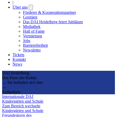
|
Über uns
Open
submenu
Förderer & Kooperationspartner
Gremien
Das DAI Heidelberg feiert Jubiläum
Mediathek
Hall of Fame
Vermietung
Jobs
Barrierefreiheit
Newsletter
Tickets
Kontakt
News
DAI Heidelberg.
Das Haus der Kultur.
→ Sie befinden sich hier
→
Kulturhaus
Internationale DAI
Kindergärten und Schule
Zum Bereich wechseln
Kindergärten und Schule
Freundeskreis des