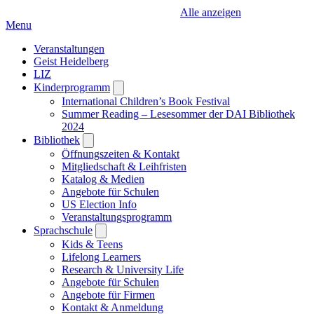
Alle anzeigen
Menu
Veranstaltungen
Geist Heidelberg
LIZ
Kinderprogramm
Open
submenu
International Children’s Book Festival
Summer Reading – Lesesommer der DAI Bibliothek
2024
Bibliothek
Open
submenu
Öffnungszeiten & Kontakt
Mitgliedschaft & Leihfristen
Katalog & Medien
Angebote für Schulen
US Election Info
Veranstaltungsprogramm
Sprachschule
Open
submenu
Kids & Teens
Lifelong Learners
Research & University Life
Angebote für Schulen
Angebote für Firmen
Kontakt & Anmeldung