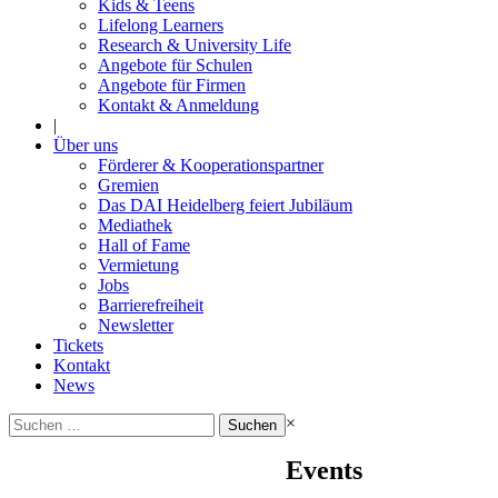
Kids & Teens
Lifelong Learners
Research & University Life
Angebote für Schulen
Angebote für Firmen
Kontakt & Anmeldung
|
Über uns
Förderer & Kooperationspartner
Gremien
Das DAI Heidelberg feiert Jubiläum
Mediathek
Hall of Fame
Vermietung
Jobs
Barrierefreiheit
Newsletter
Tickets
Kontakt
News
Suchen
×
nach:
Events