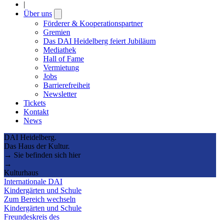
|
Über uns
Open
submenu
Förderer & Kooperationspartner
Gremien
Das DAI Heidelberg feiert Jubiläum
Mediathek
Hall of Fame
Vermietung
Jobs
Barrierefreiheit
Newsletter
Tickets
Kontakt
News
DAI Heidelberg.
Das Haus der Kultur.
→ Sie befinden sich hier
→
Kulturhaus
Internationale DAI
Kindergärten und Schule
Zum Bereich wechseln
Kindergärten und Schule
Freundeskreis des