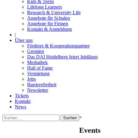
Kids & Teens
Lifelong Learners
Research & University Life
Angebote für Schulen
Angebote für Firmen
Kontakt & Anmeldung
|
Über uns
Förderer & Kooperationspartner
Gremien
Das DAI Heidelberg feiert Jubiläum
Mediathek
Hall of Fame
Vermietung
Jobs
Barrierefreiheit
Newsletter
Tickets
Kontakt
News
Suchen
×
nach:
Events