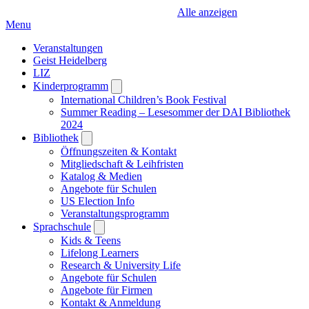
Alle anzeigen
Menu
Veranstaltungen
Geist Heidelberg
LIZ
Kinderprogramm
Open
submenu
International Children’s Book Festival
Summer Reading – Lesesommer der DAI Bibliothek
2024
Bibliothek
Open
submenu
Öffnungszeiten & Kontakt
Mitgliedschaft & Leihfristen
Katalog & Medien
Angebote für Schulen
US Election Info
Veranstaltungsprogramm
Sprachschule
Open
submenu
Kids & Teens
Lifelong Learners
Research & University Life
Angebote für Schulen
Angebote für Firmen
Kontakt & Anmeldung