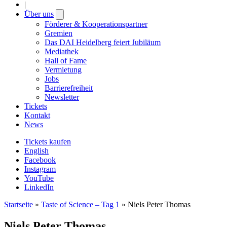
|
Über uns
Open
submenu
Förderer & Kooperationspartner
Gremien
Das DAI Heidelberg feiert Jubiläum
Mediathek
Hall of Fame
Vermietung
Jobs
Barrierefreiheit
Newsletter
Tickets
Kontakt
News
Tickets kaufen
English
Facebook
Instagram
YouTube
LinkedIn
Startseite
»
Taste of Science – Tag 1
»
Niels Peter Thomas
Niels Peter Thomas