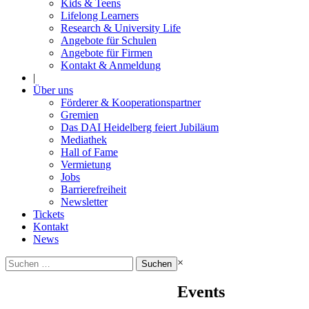
Kids & Teens
Lifelong Learners
Research & University Life
Angebote für Schulen
Angebote für Firmen
Kontakt & Anmeldung
|
Über uns
Förderer & Kooperationspartner
Gremien
Das DAI Heidelberg feiert Jubiläum
Mediathek
Hall of Fame
Vermietung
Jobs
Barrierefreiheit
Newsletter
Tickets
Kontakt
News
Suchen
×
nach:
Events