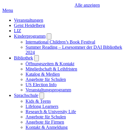
Alle anzeigen
Menu
Veranstaltungen
Geist Heidelberg
LIZ
Kinderprogramm
Open
submenu
International Children’s Book Festival
Summer Reading – Lesesommer der DAI Bibliothek
2024
Bibliothek
Open
submenu
Öffnungszeiten & Kontakt
Mitgliedschaft & Leihfristen
Katalog & Medien
Angebote für Schulen
US Election Info
Veranstaltungsprogramm
Sprachschule
Open
submenu
Kids & Teens
Lifelong Learners
Research & University Life
Angebote für Schulen
Angebote für Firmen
Kontakt & Anmeldung