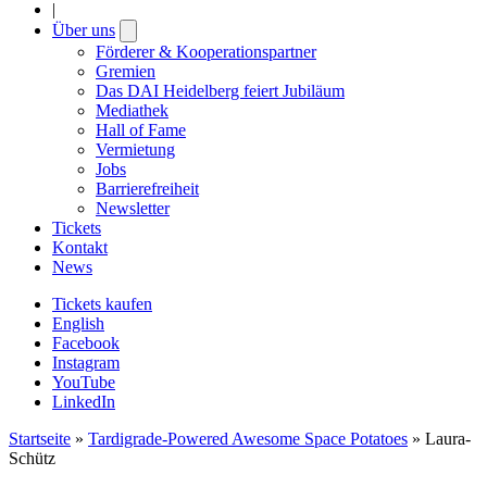
|
Über uns
Open
submenu
Förderer & Kooperationspartner
Gremien
Das DAI Heidelberg feiert Jubiläum
Mediathek
Hall of Fame
Vermietung
Jobs
Barrierefreiheit
Newsletter
Tickets
Kontakt
News
Tickets kaufen
English
Facebook
Instagram
YouTube
LinkedIn
Startseite
»
Tardigrade-Powered Awesome Space Potatoes
»
Laura-
Schütz