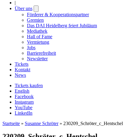
|
Über uns
Open
submenu
Förderer & Kooperationspartner
Gremien
Das DAI Heidelberg feiert Jubiläum
Mediathek
Hall of Fame
Vermietung
Jobs
Barrierefreiheit
Newsletter
Tickets
Kontakt
News
Tickets kaufen
English
Facebook
Instagram
YouTube
LinkedIn
Startseite
»
Susanne Schröter
»
230209_Schröter_c_Hentschel
230209_Schröter_c_Hentschel