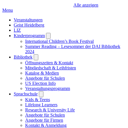
Alle anzeigen
Menu
Veranstaltungen
Geist Heidelberg
LIZ
Kinderprogramm
Open
submenu
International Children’s Book Festival
Summer Reading – Lesesommer der DAI Bibliothek
2024
Bibliothek
Open
submenu
Öffnungszeiten & Kontakt
Mitgliedschaft & Leihfristen
Katalog & Medien
Angebote für Schulen
US Election Info
Veranstaltungsprogramm
Sprachschule
Open
submenu
Kids & Teens
Lifelong Learners
Research & University Life
Angebote für Schulen
Angebote für Firmen
Kontakt & Anmeldung