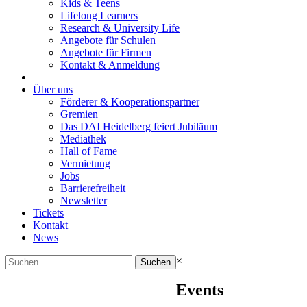
Kids & Teens
Lifelong Learners
Research & University Life
Angebote für Schulen
Angebote für Firmen
Kontakt & Anmeldung
|
Über uns
Förderer & Kooperationspartner
Gremien
Das DAI Heidelberg feiert Jubiläum
Mediathek
Hall of Fame
Vermietung
Jobs
Barrierefreiheit
Newsletter
Tickets
Kontakt
News
Suchen
×
nach:
Events