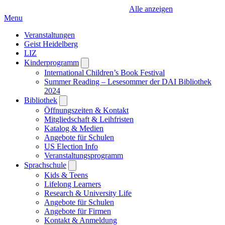
Alle anzeigen
Menu
Veranstaltungen
Geist Heidelberg
LIZ
Kinderprogramm
Open
submenu
International Children’s Book Festival
Summer Reading – Lesesommer der DAI Bibliothek
2024
Bibliothek
Open
submenu
Öffnungszeiten & Kontakt
Mitgliedschaft & Leihfristen
Katalog & Medien
Angebote für Schulen
US Election Info
Veranstaltungsprogramm
Sprachschule
Open
submenu
Kids & Teens
Lifelong Learners
Research & University Life
Angebote für Schulen
Angebote für Firmen
Kontakt & Anmeldung