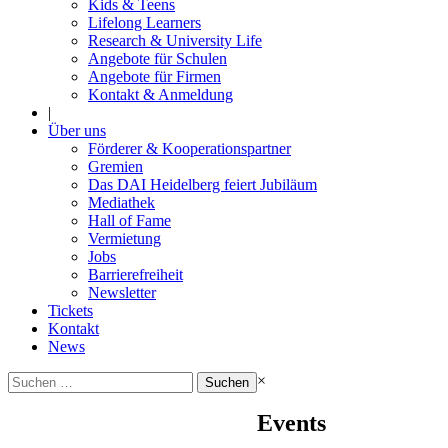
Kids & Teens
Lifelong Learners
Research & University Life
Angebote für Schulen
Angebote für Firmen
Kontakt & Anmeldung
|
Über uns
Förderer & Kooperationspartner
Gremien
Das DAI Heidelberg feiert Jubiläum
Mediathek
Hall of Fame
Vermietung
Jobs
Barrierefreiheit
Newsletter
Tickets
Kontakt
News
Suchen
×
nach:
Events