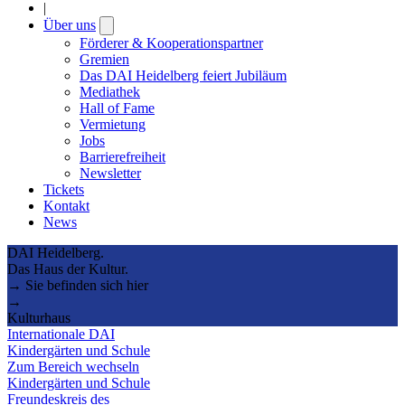
|
Über uns
Open
submenu
Förderer & Kooperationspartner
Gremien
Das DAI Heidelberg feiert Jubiläum
Mediathek
Hall of Fame
Vermietung
Jobs
Barrierefreiheit
Newsletter
Tickets
Kontakt
News
DAI Heidelberg.
Das Haus der Kultur.
→ Sie befinden sich hier
→
Kulturhaus
Internationale DAI
Kindergärten und Schule
Zum Bereich wechseln
Kindergärten und Schule
Freundeskreis des