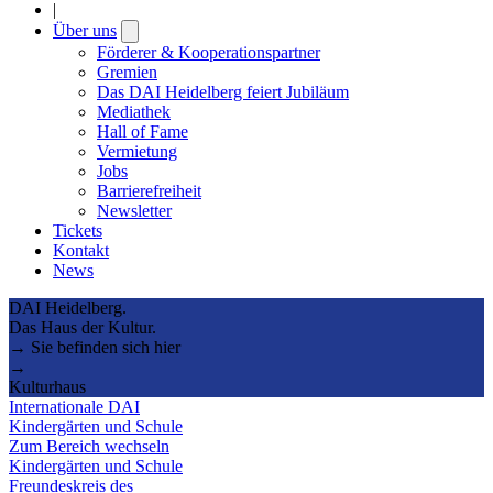
|
Über uns
Open
submenu
Förderer & Kooperationspartner
Gremien
Das DAI Heidelberg feiert Jubiläum
Mediathek
Hall of Fame
Vermietung
Jobs
Barrierefreiheit
Newsletter
Tickets
Kontakt
News
DAI Heidelberg.
Das Haus der Kultur.
→ Sie befinden sich hier
→
Kulturhaus
Internationale DAI
Kindergärten und Schule
Zum Bereich wechseln
Kindergärten und Schule
Freundeskreis des