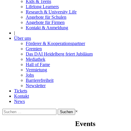
Kids & Teens
Lifelong Learners
Research & University Life
Angebote für Schulen
Angebote für Firmen
Kontakt & Anmeldung
|
Über uns
Förderer & Kooperationspartner
Gremien
Das DAI Heidelberg feiert Jubiläum
Mediathek
Hall of Fame
Vermietung
Jobs
Barrierefreiheit
Newsletter
Tickets
Kontakt
News
Suchen
×
nach:
Events