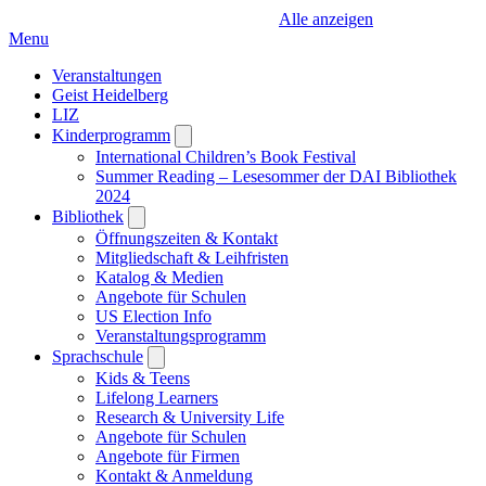
Alle anzeigen
Menu
Veranstaltungen
Geist Heidelberg
LIZ
Kinderprogramm
Open
submenu
International Children’s Book Festival
Summer Reading – Lesesommer der DAI Bibliothek
2024
Bibliothek
Open
submenu
Öffnungszeiten & Kontakt
Mitgliedschaft & Leihfristen
Katalog & Medien
Angebote für Schulen
US Election Info
Veranstaltungsprogramm
Sprachschule
Open
submenu
Kids & Teens
Lifelong Learners
Research & University Life
Angebote für Schulen
Angebote für Firmen
Kontakt & Anmeldung