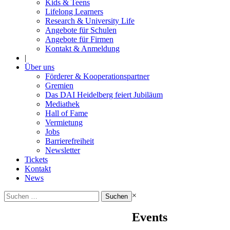
Kids & Teens
Lifelong Learners
Research & University Life
Angebote für Schulen
Angebote für Firmen
Kontakt & Anmeldung
|
Über uns
Förderer & Kooperationspartner
Gremien
Das DAI Heidelberg feiert Jubiläum
Mediathek
Hall of Fame
Vermietung
Jobs
Barrierefreiheit
Newsletter
Tickets
Kontakt
News
Suchen
×
nach:
Events