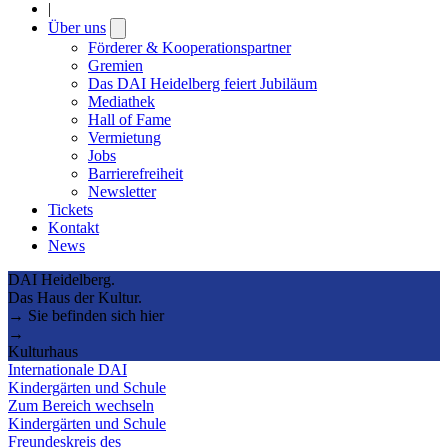
|
Über uns
Open
submenu
Förderer & Kooperationspartner
Gremien
Das DAI Heidelberg feiert Jubiläum
Mediathek
Hall of Fame
Vermietung
Jobs
Barrierefreiheit
Newsletter
Tickets
Kontakt
News
DAI Heidelberg.
Das Haus der Kultur.
→ Sie befinden sich hier
→
Kulturhaus
Internationale DAI
Kindergärten und Schule
Zum Bereich wechseln
Kindergärten und Schule
Freundeskreis des