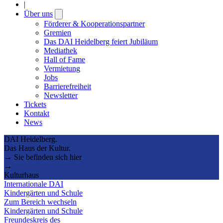
|
Über uns
Open
submenu
Förderer & Kooperationspartner
Gremien
Das DAI Heidelberg feiert Jubiläum
Mediathek
Hall of Fame
Vermietung
Jobs
Barrierefreiheit
Newsletter
Tickets
Kontakt
News
DAI Heidelberg.
Das Haus der Kultur.
→ Sie befinden sich hier
→
Kulturhaus
Internationale DAI
Kindergärten und Schule
Zum Bereich wechseln
Kindergärten und Schule
Freundeskreis des