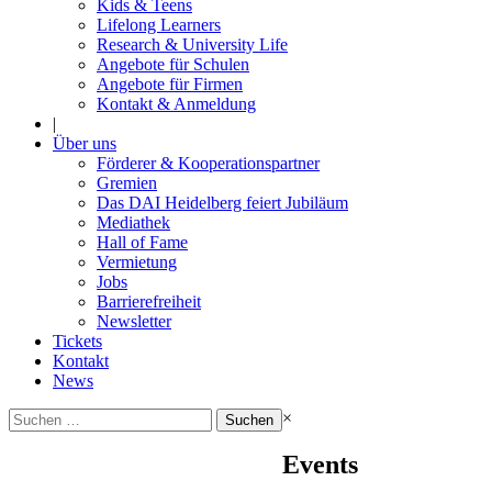
Kids & Teens
Lifelong Learners
Research & University Life
Angebote für Schulen
Angebote für Firmen
Kontakt & Anmeldung
|
Über uns
Förderer & Kooperationspartner
Gremien
Das DAI Heidelberg feiert Jubiläum
Mediathek
Hall of Fame
Vermietung
Jobs
Barrierefreiheit
Newsletter
Tickets
Kontakt
News
Suchen
×
nach:
Events