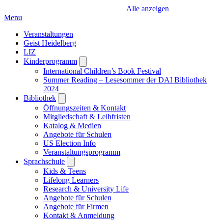
Alle anzeigen
Menu
Veranstaltungen
Geist Heidelberg
LIZ
Kinderprogramm
Open
submenu
International Children’s Book Festival
Summer Reading – Lesesommer der DAI Bibliothek
2024
Bibliothek
Open
submenu
Öffnungszeiten & Kontakt
Mitgliedschaft & Leihfristen
Katalog & Medien
Angebote für Schulen
US Election Info
Veranstaltungsprogramm
Sprachschule
Open
submenu
Kids & Teens
Lifelong Learners
Research & University Life
Angebote für Schulen
Angebote für Firmen
Kontakt & Anmeldung