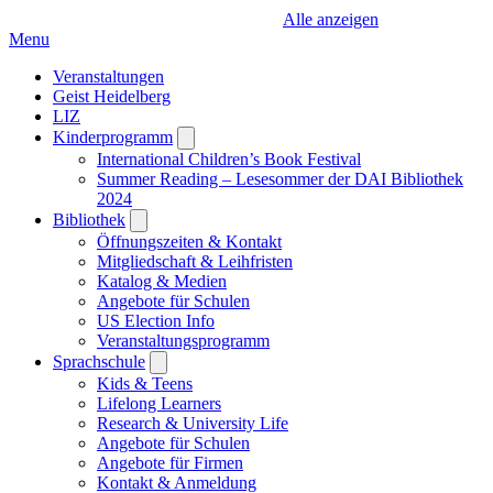
Alle anzeigen
Menu
Veranstaltungen
Geist Heidelberg
LIZ
Kinderprogramm
Open
submenu
International Children’s Book Festival
Summer Reading – Lesesommer der DAI Bibliothek
2024
Bibliothek
Open
submenu
Öffnungszeiten & Kontakt
Mitgliedschaft & Leihfristen
Katalog & Medien
Angebote für Schulen
US Election Info
Veranstaltungsprogramm
Sprachschule
Open
submenu
Kids & Teens
Lifelong Learners
Research & University Life
Angebote für Schulen
Angebote für Firmen
Kontakt & Anmeldung