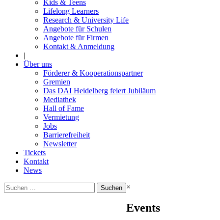
Kids & Teens
Lifelong Learners
Research & University Life
Angebote für Schulen
Angebote für Firmen
Kontakt & Anmeldung
|
Über uns
Förderer & Kooperationspartner
Gremien
Das DAI Heidelberg feiert Jubiläum
Mediathek
Hall of Fame
Vermietung
Jobs
Barrierefreiheit
Newsletter
Tickets
Kontakt
News
Suchen
×
nach:
Events