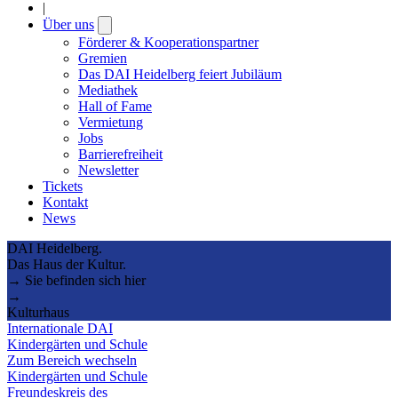
|
Über uns
Open
submenu
Förderer & Kooperationspartner
Gremien
Das DAI Heidelberg feiert Jubiläum
Mediathek
Hall of Fame
Vermietung
Jobs
Barrierefreiheit
Newsletter
Tickets
Kontakt
News
DAI Heidelberg.
Das Haus der Kultur.
→ Sie befinden sich hier
→
Kulturhaus
Internationale DAI
Kindergärten und Schule
Zum Bereich wechseln
Kindergärten und Schule
Freundeskreis des