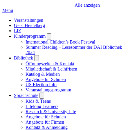
Alle anzeigen
Menu
Veranstaltungen
Geist Heidelberg
LIZ
Kinderprogramm
Open
submenu
International Children’s Book Festival
Summer Reading – Lesesommer der DAI Bibliothek
2024
Bibliothek
Open
submenu
Öffnungszeiten & Kontakt
Mitgliedschaft & Leihfristen
Katalog & Medien
Angebote für Schulen
US Election Info
Veranstaltungsprogramm
Sprachschule
Open
submenu
Kids & Teens
Lifelong Learners
Research & University Life
Angebote für Schulen
Angebote für Firmen
Kontakt & Anmeldung