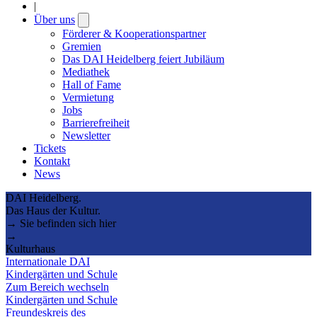
|
Über uns
Open
submenu
Förderer & Kooperationspartner
Gremien
Das DAI Heidelberg feiert Jubiläum
Mediathek
Hall of Fame
Vermietung
Jobs
Barrierefreiheit
Newsletter
Tickets
Kontakt
News
DAI Heidelberg.
Das Haus der Kultur.
→ Sie befinden sich hier
→
Kulturhaus
Internationale DAI
Kindergärten und Schule
Zum Bereich wechseln
Kindergärten und Schule
Freundeskreis des