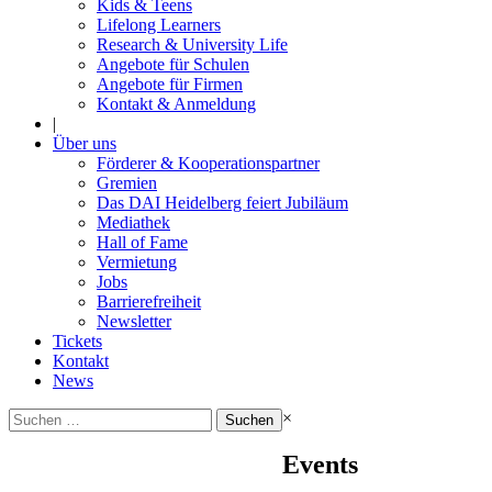
Kids & Teens
Lifelong Learners
Research & University Life
Angebote für Schulen
Angebote für Firmen
Kontakt & Anmeldung
|
Über uns
Förderer & Kooperationspartner
Gremien
Das DAI Heidelberg feiert Jubiläum
Mediathek
Hall of Fame
Vermietung
Jobs
Barrierefreiheit
Newsletter
Tickets
Kontakt
News
Suchen
×
nach:
Events