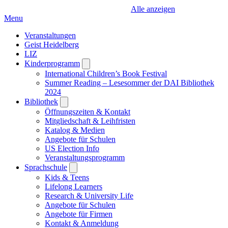
Alle anzeigen
Menu
Veranstaltungen
Geist Heidelberg
LIZ
Kinderprogramm
Open
submenu
International Children’s Book Festival
Summer Reading – Lesesommer der DAI Bibliothek
2024
Bibliothek
Open
submenu
Öffnungszeiten & Kontakt
Mitgliedschaft & Leihfristen
Katalog & Medien
Angebote für Schulen
US Election Info
Veranstaltungsprogramm
Sprachschule
Open
submenu
Kids & Teens
Lifelong Learners
Research & University Life
Angebote für Schulen
Angebote für Firmen
Kontakt & Anmeldung