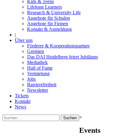
Kids & Teens
Lifelong Learners
Research & University Life
Angebote für Schulen
Angebote für Firmen
Kontakt & Anmeldung
|
Über uns
Förderer & Kooperationspartner
Gremien
Das DAI Heidelberg feiert Jubiläum
Mediathek
Hall of Fame
Vermietung
Jobs
Barrierefreiheit
Newsletter
Tickets
Kontakt
News
Suchen
×
nach:
Events