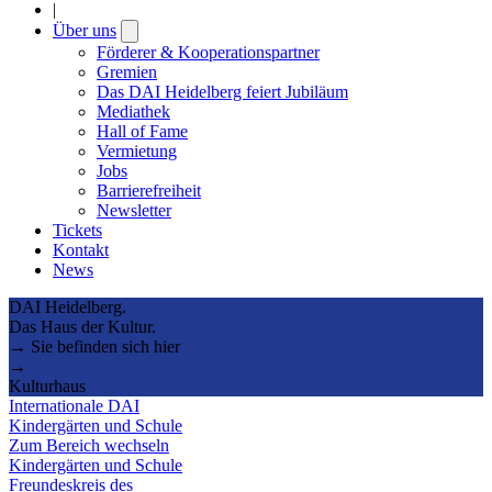
|
Über uns
Open
submenu
Förderer & Kooperationspartner
Gremien
Das DAI Heidelberg feiert Jubiläum
Mediathek
Hall of Fame
Vermietung
Jobs
Barrierefreiheit
Newsletter
Tickets
Kontakt
News
DAI Heidelberg.
Das Haus der Kultur.
→ Sie befinden sich hier
→
Kulturhaus
Internationale DAI
Kindergärten und Schule
Zum Bereich wechseln
Kindergärten und Schule
Freundeskreis des