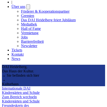
|
Über uns
Open
submenu
Förderer & Kooperationspartner
Gremien
Das DAI Heidelberg feiert Jubiläum
Mediathek
Hall of Fame
Vermietung
Jobs
Barrierefreiheit
Newsletter
Tickets
Kontakt
News
DAI Heidelberg.
Das Haus der Kultur.
→ Sie befinden sich hier
→
Kulturhaus
Internationale DAI
Kindergärten und Schule
Zum Bereich wechseln
Kindergärten und Schule
Freundeskreis des