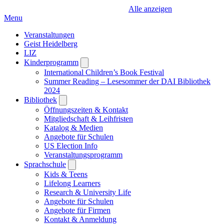
Alle anzeigen
Menu
Veranstaltungen
Geist Heidelberg
LIZ
Kinderprogramm
Open
submenu
International Children’s Book Festival
Summer Reading – Lesesommer der DAI Bibliothek
2024
Bibliothek
Open
submenu
Öffnungszeiten & Kontakt
Mitgliedschaft & Leihfristen
Katalog & Medien
Angebote für Schulen
US Election Info
Veranstaltungsprogramm
Sprachschule
Open
submenu
Kids & Teens
Lifelong Learners
Research & University Life
Angebote für Schulen
Angebote für Firmen
Kontakt & Anmeldung