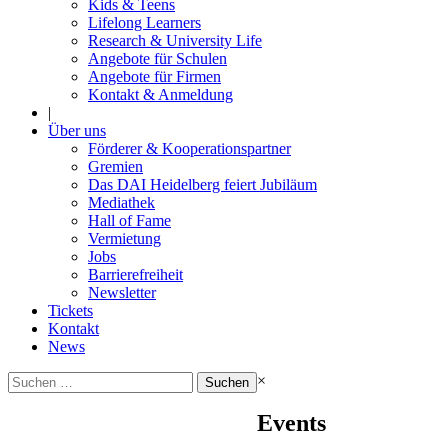
Kids & Teens
Lifelong Learners
Research & University Life
Angebote für Schulen
Angebote für Firmen
Kontakt & Anmeldung
|
Über uns
Förderer & Kooperationspartner
Gremien
Das DAI Heidelberg feiert Jubiläum
Mediathek
Hall of Fame
Vermietung
Jobs
Barrierefreiheit
Newsletter
Tickets
Kontakt
News
Suchen
×
nach:
Events