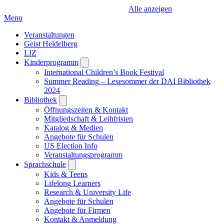
Alle anzeigen
Menu
Veranstaltungen
Geist Heidelberg
LIZ
Kinderprogramm
Open
submenu
International Children’s Book Festival
Summer Reading – Lesesommer der DAI Bibliothek
2024
Bibliothek
Open
submenu
Öffnungszeiten & Kontakt
Mitgliedschaft & Leihfristen
Katalog & Medien
Angebote für Schulen
US Election Info
Veranstaltungsprogramm
Sprachschule
Open
submenu
Kids & Teens
Lifelong Learners
Research & University Life
Angebote für Schulen
Angebote für Firmen
Kontakt & Anmeldung