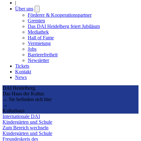
|
Über uns
Open
submenu
Förderer & Kooperationspartner
Gremien
Das DAI Heidelberg feiert Jubiläum
Mediathek
Hall of Fame
Vermietung
Jobs
Barrierefreiheit
Newsletter
Tickets
Kontakt
News
DAI Heidelberg.
Das Haus der Kultur.
→ Sie befinden sich hier
→
Kulturhaus
Internationale DAI
Kindergärten und Schule
Zum Bereich wechseln
Kindergärten und Schule
Freundeskreis des