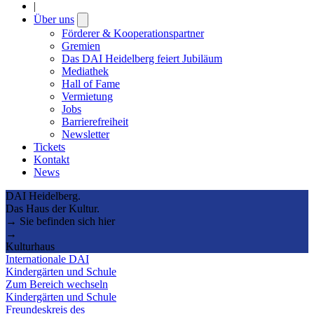
|
Über uns
Open
submenu
Förderer & Kooperationspartner
Gremien
Das DAI Heidelberg feiert Jubiläum
Mediathek
Hall of Fame
Vermietung
Jobs
Barrierefreiheit
Newsletter
Tickets
Kontakt
News
DAI Heidelberg.
Das Haus der Kultur.
→ Sie befinden sich hier
→
Kulturhaus
Internationale DAI
Kindergärten und Schule
Zum Bereich wechseln
Kindergärten und Schule
Freundeskreis des