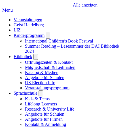
Alle anzeigen
Menu
Veranstaltungen
Geist Heidelberg
LIZ
Kinderprogramm
Open
submenu
International Children’s Book Festival
Summer Reading – Lesesommer der DAI Bibliothek
2024
Bibliothek
Open
submenu
Öffnungszeiten & Kontakt
Mitgliedschaft & Leihfristen
Katalog & Medien
Angebote für Schulen
US Election Info
Veranstaltungsprogramm
Sprachschule
Open
submenu
Kids & Teens
Lifelong Learners
Research & University Life
Angebote für Schulen
Angebote für Firmen
Kontakt & Anmeldung