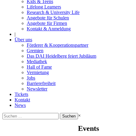
Kids & Teens
Lifelong Learners
Research & University Life
Angebote für Schulen
Angebote für Firmen
Kontakt & Anmeldung
|
Über uns
Förderer & Kooperationspartner
Gremien
Das DAI Heidelberg feiert Jubiläum
Mediathek
Hall of Fame
Vermietung
Jobs
Barrierefreiheit
Newsletter
Tickets
Kontakt
News
Suchen
×
nach:
Events