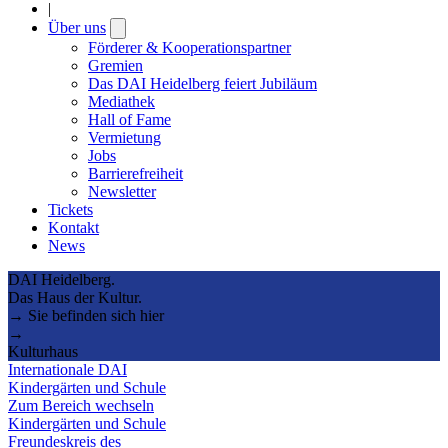
|
Über uns
Open
submenu
Förderer & Kooperationspartner
Gremien
Das DAI Heidelberg feiert Jubiläum
Mediathek
Hall of Fame
Vermietung
Jobs
Barrierefreiheit
Newsletter
Tickets
Kontakt
News
DAI Heidelberg.
Das Haus der Kultur.
→ Sie befinden sich hier
→
Kulturhaus
Internationale DAI
Kindergärten und Schule
Zum Bereich wechseln
Kindergärten und Schule
Freundeskreis des