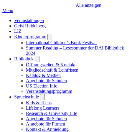
Alle anzeigen
Menu
Veranstaltungen
Geist Heidelberg
LIZ
Kinderprogramm
Open
submenu
International Children’s Book Festival
Summer Reading – Lesesommer der DAI Bibliothek
2024
Bibliothek
Open
submenu
Öffnungszeiten & Kontakt
Mitgliedschaft & Leihfristen
Katalog & Medien
Angebote für Schulen
US Election Info
Veranstaltungsprogramm
Sprachschule
Open
submenu
Kids & Teens
Lifelong Learners
Research & University Life
Angebote für Schulen
Angebote für Firmen
Kontakt & Anmeldung