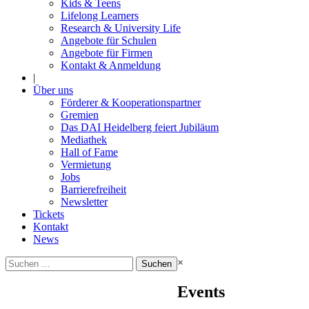
Kids & Teens
Lifelong Learners
Research & University Life
Angebote für Schulen
Angebote für Firmen
Kontakt & Anmeldung
|
Über uns
Förderer & Kooperationspartner
Gremien
Das DAI Heidelberg feiert Jubiläum
Mediathek
Hall of Fame
Vermietung
Jobs
Barrierefreiheit
Newsletter
Tickets
Kontakt
News
Suchen
×
nach:
Events