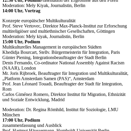
12:30 Uhr, Podium
Präsentation der Ergebnisse aus den Foren
Moderation: Mely Kiyak, Journalistin, Berlin
14:00 Uhr, Vortrag
Konzepte europäischer Multikulturalität
Prof. Steve Vertovec, Direktor Max-Planck-Institut zur Erforschung
multireligiöser und multiethnischer Gesellschaften, Göttingen
Moderation: Mely kiyak, Journalistin, Berlin
15:00 Uhr, Podium
Multikulturelles Management in europäischen Städten
Khedidja Bourcart, Stellv. Bürgermeisterin für Integration, Paris
Günter Piening, Integrationsbeauftragter der Stadt Berlin
Denis Fernando, Co-ordinator National Assembly Against Racism
(NAAR), London
Mr. Joris Rijbroek, Beauftragter für Integration und Multikulturalität,
„Platform Amsterdam Samen (PAS)“, Amsterdam
Prof. Jean Léonard Touadi, Beauftragter der Stadt für Integration,
Rom
Carlos Giménez Romero, Direktor Institut für Migration, Ethnizität
und Soziale Entwicklung, Madrid
Moderation: Dr. Regina Römhild, Institut für Soziologie, LMU
München
17:00 Uhr, Podium
zusammenfassung und Ausblick
Prof. Hartmut Häussermann, Humboldt-Universität Berlin