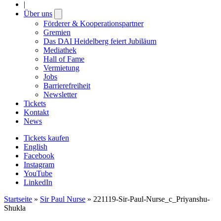
|
Über uns
Open
submenu
Förderer & Kooperationspartner
Gremien
Das DAI Heidelberg feiert Jubiläum
Mediathek
Hall of Fame
Vermietung
Jobs
Barrierefreiheit
Newsletter
Tickets
Kontakt
News
Tickets kaufen
English
Facebook
Instagram
YouTube
LinkedIn
Startseite
»
Sir Paul Nurse
»
221119-Sir-Paul-Nurse_c_Priyanshu-
Shukla