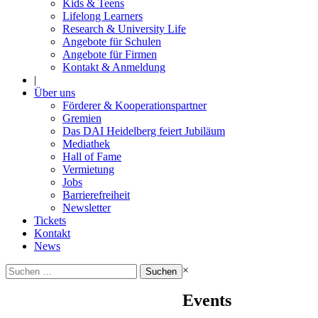
Kids & Teens
Lifelong Learners
Research & University Life
Angebote für Schulen
Angebote für Firmen
Kontakt & Anmeldung
|
Über uns
Förderer & Kooperationspartner
Gremien
Das DAI Heidelberg feiert Jubiläum
Mediathek
Hall of Fame
Vermietung
Jobs
Barrierefreiheit
Newsletter
Tickets
Kontakt
News
Suchen
×
nach:
Events