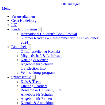
Alle anzeigen
Menu
Veranstaltungen
Geist Heidelberg
LIZ
Kinderprogramm
Open
submenu
International Children’s Book Festival
Summer Reading – Lesesommer der DAI Bibliothek
2024
Bibliothek
Open
submenu
Öffnungszeiten & Kontakt
Mitgliedschaft & Leihfristen
Katalog & Medien
Angebote für Schulen
US Election Info
Veranstaltungsprogramm
Sprachschule
Open
submenu
Kids & Teens
Lifelong Learners
Research & University Life
Angebote für Schulen
Angebote für Firmen
Kontakt & Anmeldung