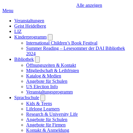
Alle anzeigen
Menu
Veranstaltungen
Geist Heidelberg
LIZ
Kinderprogramm
Open
submenu
International Children’s Book Festival
Summer Reading – Lesesommer der DAI Bibliothek
2024
Bibliothek
Open
submenu
Öffnungszeiten & Kontakt
Mitgliedschaft & Leihfristen
Katalog & Medien
Angebote für Schulen
US Election Info
Veranstaltungsprogramm
Sprachschule
Open
submenu
Kids & Teens
Lifelong Learners
Research & University Life
Angebote für Schulen
Angebote für Firmen
Kontakt & Anmeldung