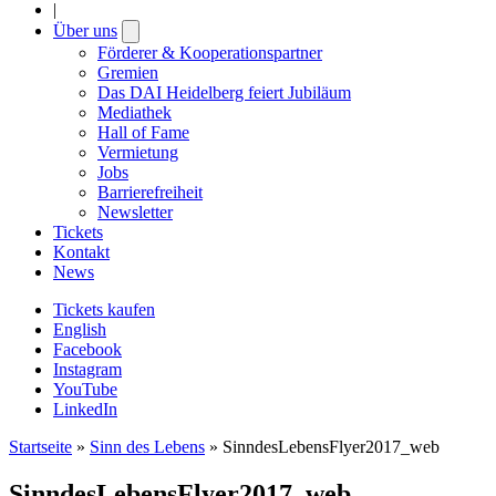
|
Über uns
Open
submenu
Förderer & Kooperationspartner
Gremien
Das DAI Heidelberg feiert Jubiläum
Mediathek
Hall of Fame
Vermietung
Jobs
Barrierefreiheit
Newsletter
Tickets
Kontakt
News
Tickets kaufen
English
Facebook
Instagram
YouTube
LinkedIn
Startseite
»
Sinn des Lebens
»
SinndesLebensFlyer2017_web
SinndesLebensFlyer2017_web