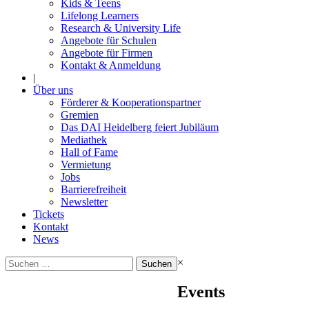
Kids & Teens
Lifelong Learners
Research & University Life
Angebote für Schulen
Angebote für Firmen
Kontakt & Anmeldung
|
Über uns
Förderer & Kooperationspartner
Gremien
Das DAI Heidelberg feiert Jubiläum
Mediathek
Hall of Fame
Vermietung
Jobs
Barrierefreiheit
Newsletter
Tickets
Kontakt
News
Suchen
×
nach:
Events