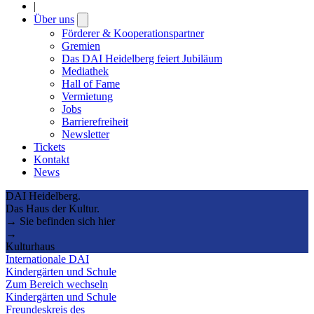
|
Über uns
Open
submenu
Förderer & Kooperationspartner
Gremien
Das DAI Heidelberg feiert Jubiläum
Mediathek
Hall of Fame
Vermietung
Jobs
Barrierefreiheit
Newsletter
Tickets
Kontakt
News
DAI Heidelberg.
Das Haus der Kultur.
→ Sie befinden sich hier
→
Kulturhaus
Internationale DAI
Kindergärten und Schule
Zum Bereich wechseln
Kindergärten und Schule
Freundeskreis des