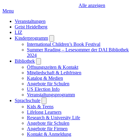
Alle anzeigen
Menu
Veranstaltungen
Geist Heidelberg
LIZ
Kinderprogramm
Open
submenu
International Children’s Book Festival
Summer Reading – Lesesommer der DAI Bibliothek
2024
Bibliothek
Open
submenu
Öffnungszeiten & Kontakt
Mitgliedschaft & Leihfristen
Katalog & Medien
Angebote für Schulen
US Election Info
Veranstaltungsprogramm
Sprachschule
Open
submenu
Kids & Teens
Lifelong Learners
Research & University Life
Angebote für Schulen
Angebote für Firmen
Kontakt & Anmeldung