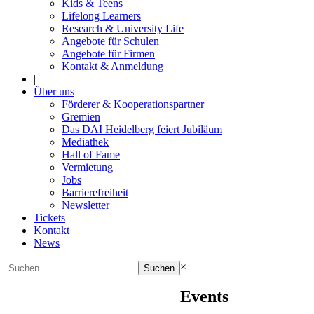
Kids & Teens
Lifelong Learners
Research & University Life
Angebote für Schulen
Angebote für Firmen
Kontakt & Anmeldung
|
Über uns
Förderer & Kooperationspartner
Gremien
Das DAI Heidelberg feiert Jubiläum
Mediathek
Hall of Fame
Vermietung
Jobs
Barrierefreiheit
Newsletter
Tickets
Kontakt
News
Suchen
×
nach:
Events