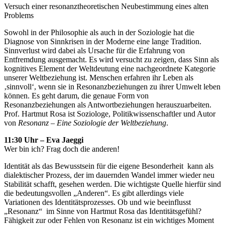
Versuch einer resonanztheoretischen Neubestimmung eines alten
Problems
Sowohl in der Philosophie als auch in der Soziologie hat die
Diagnose von Sinnkrisen in der Moderne eine lange Tradition.
Sinnverlust wird dabei als Ursache für die Erfahrung von
Entfremdung ausgemacht. Es wird versucht zu zeigen, dass Sinn als
kognitives Element der Weltdeutung eine nachgeordnete Kategorie
unserer Weltbeziehung ist. Menschen erfahren ihr Leben als
‚sinnvoll‘, wenn sie in Resonanzbeziehungen zu ihrer Umwelt leben
können. Es geht darum, die genaue Form von
Resonanzbeziehungen als Antwortbeziehungen herauszuarbeiten.
Prof. Hartmut Rosa ist Soziologe, Politikwissenschaftler und Autor
von
Resonanz – Eine Soziologie der Weltbeziehung
.
11:30 Uhr – Eva Jaeggi
Wer bin ich? Frag doch die anderen!
Identität als das Bewusstsein für die eigene Besonderheit kann als
dialektischer Prozess, der im dauernden Wandel immer wieder neu
Stabilität schafft, gesehen werden. Die wichtigste Quelle hierfür sind
die bedeutungsvollen „Anderen“. Es gibt allerdings viele
Variationen des Identitätsprozesses. Ob und wie beeinflusst
„Resonanz“ im Sinne von Hartmut Rosa das Identitätsgefühl?
Fähigkeit zur oder Fehlen von Resonanz ist ein wichtiges Moment