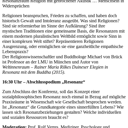
Resonanzraum Religion mit gebrochener Akustik … Menschsein in
Widersprüchen
Religionen beanspruchen, Frieden zu schaffen, und haben doch
historisch Gewalt und Intoleranz ausgeübt. Was sind Religionen?
Sind sie reformierbar im Sinne der Aufklärung? Sind ihre
mystischen Traditionen eine gemeinsame Basis, die Resonanzen mit
einem modernen pluralistischen Weltbild ermöglicht sowie Sinn in
einer komplexen Welt stiftet? Repräsentieren Religionen
Ausgrenzung, oder ermöglichen sie eine ganzheitliche empathische
Lebenspraxis?
Der Religionswissenschaftler und Buddhologe Michael von Brück
ist Professor an der LMU in München und Autor von
Weltinnenraum – Rainer Maria Rilkes Duineser Elegien in
Resonanz mit dem Buddha (2015)
.
16:30 Uhr – Abschlusspodium „Resonanz“
Zum Abschluss der Konferenz, soll das Konzept einer
sozialphilosophischen Resonanz noch einmal in Bezug auf mögliche
Praxisräume in Wissenschaft wie Gesellschaft besprochen werden.
Ist „Resonanz“ die Grundkategorie eines sinnerfüllten Lebens? Wie
lassen sich Resonanzbeziehungen gestalten? Welche individuellen
und sozialen Ressourcen braucht es?
Moderation:
Prof. Rolf Verres, Mediziner, Psychologe und