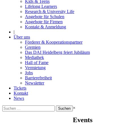
Kids & Teens
Lifelong Learners
Research & University Life
Angebote für Schulen
Angebote für Firmen
Kontakt & Anmeldung
|
Über uns
Förderer & Kooperationspartner
Gremien
Das DAI Heidelberg feiert Jubiläum
Mediathek
Hall of Fame
Vermietung
Jobs
Barrierefreiheit
Newsletter
Tickets
Kontakt
News
Suchen
×
nach:
Events