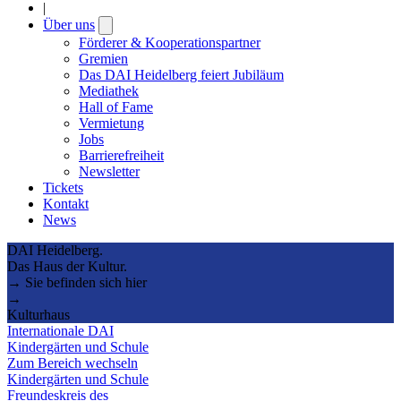
|
Über uns
Open
submenu
Förderer & Kooperationspartner
Gremien
Das DAI Heidelberg feiert Jubiläum
Mediathek
Hall of Fame
Vermietung
Jobs
Barrierefreiheit
Newsletter
Tickets
Kontakt
News
DAI Heidelberg.
Das Haus der Kultur.
→ Sie befinden sich hier
→
Kulturhaus
Internationale DAI
Kindergärten und Schule
Zum Bereich wechseln
Kindergärten und Schule
Freundeskreis des