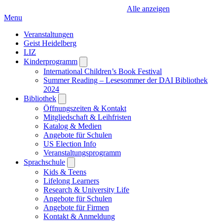
Alle anzeigen
Menu
Veranstaltungen
Geist Heidelberg
LIZ
Kinderprogramm
Open
submenu
International Children’s Book Festival
Summer Reading – Lesesommer der DAI Bibliothek
2024
Bibliothek
Open
submenu
Öffnungszeiten & Kontakt
Mitgliedschaft & Leihfristen
Katalog & Medien
Angebote für Schulen
US Election Info
Veranstaltungsprogramm
Sprachschule
Open
submenu
Kids & Teens
Lifelong Learners
Research & University Life
Angebote für Schulen
Angebote für Firmen
Kontakt & Anmeldung