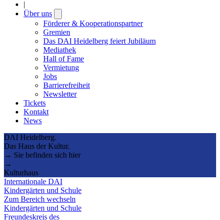
|
Über uns
Open
submenu
Förderer & Kooperationspartner
Gremien
Das DAI Heidelberg feiert Jubiläum
Mediathek
Hall of Fame
Vermietung
Jobs
Barrierefreiheit
Newsletter
Tickets
Kontakt
News
DAI Heidelberg.
Das Haus der Kultur.
→ Sie befinden sich hier
→
Kulturhaus
Internationale DAI
Kindergärten und Schule
Zum Bereich wechseln
Kindergärten und Schule
Freundeskreis des