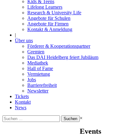
Kids & Teens
Lifelong Learners
Research & University Life
Angebote für Schulen
Angebote für Firmen
Kontakt & Anmeldung
|
Über uns
Förderer & Kooperationspartner
Gremien
Das DAI Heidelberg feiert Jubiläum
Mediathek
Hall of Fame
Vermietung
Jobs
Barrierefreiheit
Newsletter
Tickets
Kontakt
News
Suchen
×
nach:
Events