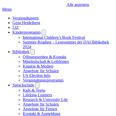
Alle anzeigen
Menu
Veranstaltungen
Geist Heidelberg
LIZ
Kinderprogramm
Open
submenu
International Children’s Book Festival
Summer Reading – Lesesommer der DAI Bibliothek
2024
Bibliothek
Open
submenu
Öffnungszeiten & Kontakt
Mitgliedschaft & Leihfristen
Katalog & Medien
Angebote für Schulen
US Election Info
Veranstaltungsprogramm
Sprachschule
Open
submenu
Kids & Teens
Lifelong Learners
Research & University Life
Angebote für Schulen
Angebote für Firmen
Kontakt & Anmeldung