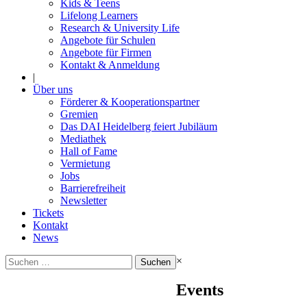
Kids & Teens
Lifelong Learners
Research & University Life
Angebote für Schulen
Angebote für Firmen
Kontakt & Anmeldung
|
Über uns
Förderer & Kooperationspartner
Gremien
Das DAI Heidelberg feiert Jubiläum
Mediathek
Hall of Fame
Vermietung
Jobs
Barrierefreiheit
Newsletter
Tickets
Kontakt
News
Suchen
×
nach:
Events