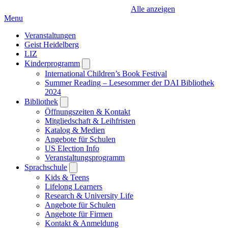
Alle anzeigen
Menu
Veranstaltungen
Geist Heidelberg
LIZ
Kinderprogramm
Open
submenu
International Children’s Book Festival
Summer Reading – Lesesommer der DAI Bibliothek
2024
Bibliothek
Open
submenu
Öffnungszeiten & Kontakt
Mitgliedschaft & Leihfristen
Katalog & Medien
Angebote für Schulen
US Election Info
Veranstaltungsprogramm
Sprachschule
Open
submenu
Kids & Teens
Lifelong Learners
Research & University Life
Angebote für Schulen
Angebote für Firmen
Kontakt & Anmeldung