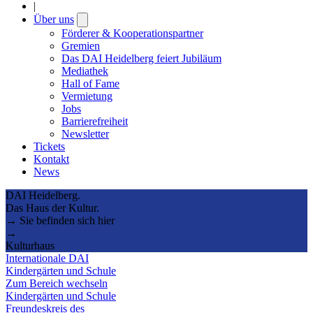
|
Über uns
Open
submenu
Förderer & Kooperationspartner
Gremien
Das DAI Heidelberg feiert Jubiläum
Mediathek
Hall of Fame
Vermietung
Jobs
Barrierefreiheit
Newsletter
Tickets
Kontakt
News
DAI Heidelberg.
Das Haus der Kultur.
→ Sie befinden sich hier
→
Kulturhaus
Internationale DAI
Kindergärten und Schule
Zum Bereich wechseln
Kindergärten und Schule
Freundeskreis des