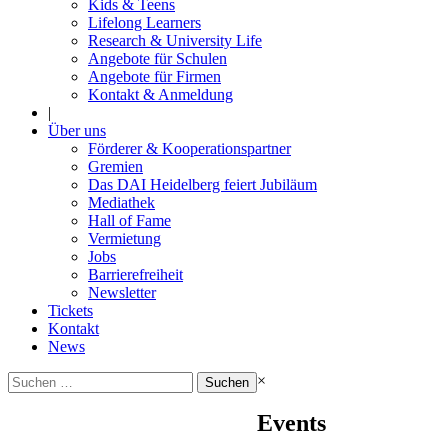
Kids & Teens
Lifelong Learners
Research & University Life
Angebote für Schulen
Angebote für Firmen
Kontakt & Anmeldung
|
Über uns
Förderer & Kooperationspartner
Gremien
Das DAI Heidelberg feiert Jubiläum
Mediathek
Hall of Fame
Vermietung
Jobs
Barrierefreiheit
Newsletter
Tickets
Kontakt
News
Suchen
×
nach:
Events