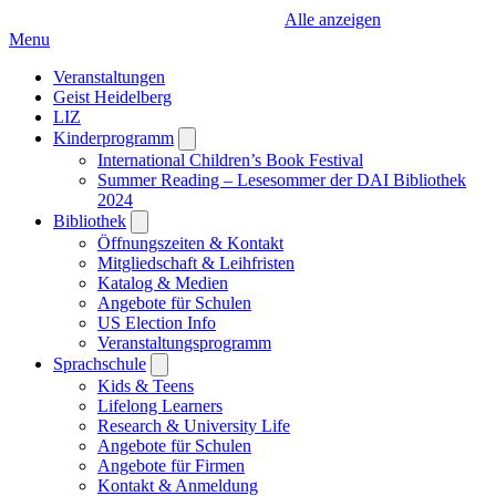
Alle anzeigen
Menu
Veranstaltungen
Geist Heidelberg
LIZ
Kinderprogramm
Open
submenu
International Children’s Book Festival
Summer Reading – Lesesommer der DAI Bibliothek
2024
Bibliothek
Open
submenu
Öffnungszeiten & Kontakt
Mitgliedschaft & Leihfristen
Katalog & Medien
Angebote für Schulen
US Election Info
Veranstaltungsprogramm
Sprachschule
Open
submenu
Kids & Teens
Lifelong Learners
Research & University Life
Angebote für Schulen
Angebote für Firmen
Kontakt & Anmeldung