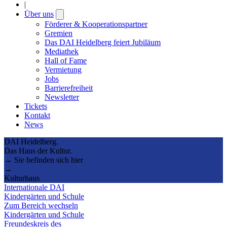
|
Über uns
Open
submenu
Förderer & Kooperationspartner
Gremien
Das DAI Heidelberg feiert Jubiläum
Mediathek
Hall of Fame
Vermietung
Jobs
Barrierefreiheit
Newsletter
Tickets
Kontakt
News
DAI Heidelberg.
Das Haus der Kultur.
→ Sie befinden sich hier
→
Kulturhaus
Internationale DAI
Kindergärten und Schule
Zum Bereich wechseln
Kindergärten und Schule
Freundeskreis des