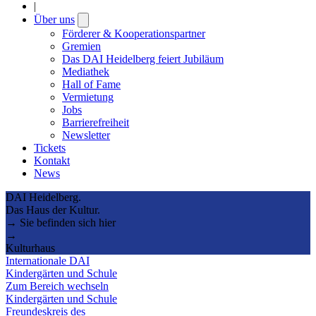
|
Über uns
Open
submenu
Förderer & Kooperationspartner
Gremien
Das DAI Heidelberg feiert Jubiläum
Mediathek
Hall of Fame
Vermietung
Jobs
Barrierefreiheit
Newsletter
Tickets
Kontakt
News
DAI Heidelberg.
Das Haus der Kultur.
→ Sie befinden sich hier
→
Kulturhaus
Internationale DAI
Kindergärten und Schule
Zum Bereich wechseln
Kindergärten und Schule
Freundeskreis des