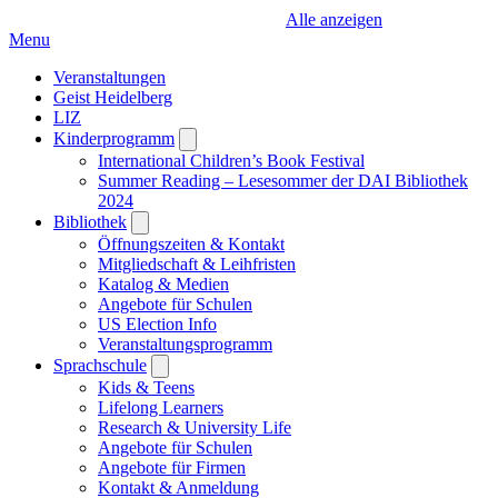
Alle anzeigen
Menu
Veranstaltungen
Geist Heidelberg
LIZ
Kinderprogramm
Open
submenu
International Children’s Book Festival
Summer Reading – Lesesommer der DAI Bibliothek
2024
Bibliothek
Open
submenu
Öffnungszeiten & Kontakt
Mitgliedschaft & Leihfristen
Katalog & Medien
Angebote für Schulen
US Election Info
Veranstaltungsprogramm
Sprachschule
Open
submenu
Kids & Teens
Lifelong Learners
Research & University Life
Angebote für Schulen
Angebote für Firmen
Kontakt & Anmeldung