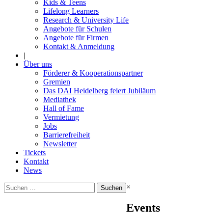
Kids & Teens
Lifelong Learners
Research & University Life
Angebote für Schulen
Angebote für Firmen
Kontakt & Anmeldung
|
Über uns
Förderer & Kooperationspartner
Gremien
Das DAI Heidelberg feiert Jubiläum
Mediathek
Hall of Fame
Vermietung
Jobs
Barrierefreiheit
Newsletter
Tickets
Kontakt
News
Suchen
×
nach:
Events