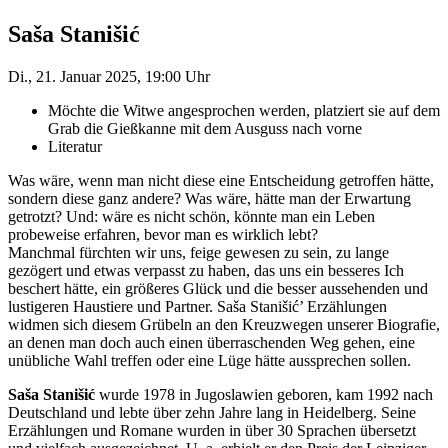
Saša Stanišić
Di., 21. Januar 2025, 19:00 Uhr
Möchte die Witwe angesprochen werden, platziert sie auf dem
Grab die Gießkanne mit dem Ausguss nach vorne
Literatur
Was wäre, wenn man nicht diese eine Entscheidung getroffen hätte,
sondern diese ganz andere? Was wäre, hätte man der Erwartung
getrotzt? Und: wäre es nicht schön, könnte man ein Leben
probeweise erfahren, bevor man es wirklich lebt?
Manchmal fürchten wir uns, feige gewesen zu sein, zu lange
gezögert und etwas verpasst zu haben, das uns ein besseres Ich
beschert hätte, ein größeres Glück und die besser aus­sehenden und
lustigeren Haustiere und Partner. Saša Stanišić’ Erzählungen
widmen sich diesem Grübeln an den Kreuzwegen unserer Biografie,
an denen man doch auch einen überraschenden Weg gehen, eine
unübliche Wahl treffen oder eine Lüge hätte aussprechen sollen.
Saša Stanišić
wurde 1978 in Jugoslawien geboren, kam 1992 nach
Deutschland und lebte über zehn Jahre lang in Heidelberg. Seine
Erzählungen und Romane wurden in über 30 Sprachen übersetzt