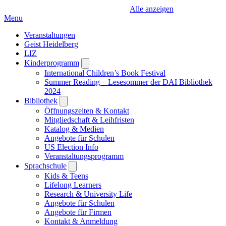
Alle anzeigen
Menu
Veranstaltungen
Geist Heidelberg
LIZ
Kinderprogramm
Open
submenu
International Children’s Book Festival
Summer Reading – Lesesommer der DAI Bibliothek
2024
Bibliothek
Open
submenu
Öffnungszeiten & Kontakt
Mitgliedschaft & Leihfristen
Katalog & Medien
Angebote für Schulen
US Election Info
Veranstaltungsprogramm
Sprachschule
Open
submenu
Kids & Teens
Lifelong Learners
Research & University Life
Angebote für Schulen
Angebote für Firmen
Kontakt & Anmeldung