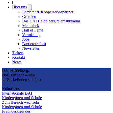
|
Über uns
Open
submenu
Förderer & Kooperationspartner
Gremien
Das DAI Heidelberg feiert Jubiläum
Mediathek
Hall of Fame
Vermietung
Jobs
Barrierefreiheit
Newsletter
Tickets
Kontakt
News
DAI Heidelberg.
Das Haus der Kultur.
→ Sie befinden sich hier
→
Kulturhaus
Internationale DAI
Kindergärten und Schule
Zum Bereich wechseln
Kindergärten und Schule
Freundeskreis des