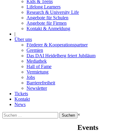
Kids & Teens
Lifelong Learners
Research & University Life
Angebote für Schulen
Angebote für Firmen
Kontakt & Anmeldung
|
Über uns
Förderer & Kooperationspartner
Gremien
Das DAI Heidelberg feiert Jubiläum
Mediathek
Hall of Fame
Vermietung
Jobs
Barrierefreiheit
Newsletter
Tickets
Kontakt
News
Suchen
×
nach:
Events