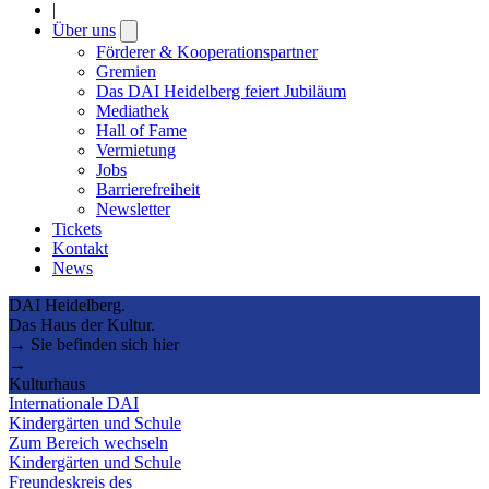
|
Über uns
Open
submenu
Förderer & Kooperationspartner
Gremien
Das DAI Heidelberg feiert Jubiläum
Mediathek
Hall of Fame
Vermietung
Jobs
Barrierefreiheit
Newsletter
Tickets
Kontakt
News
DAI Heidelberg.
Das Haus der Kultur.
→ Sie befinden sich hier
→
Kulturhaus
Internationale DAI
Kindergärten und Schule
Zum Bereich wechseln
Kindergärten und Schule
Freundeskreis des