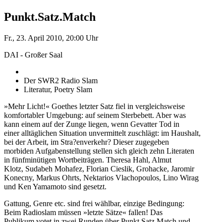
Punkt.Satz.Match
Fr., 23. April 2010, 20:00 Uhr
DAI - Großer Saal
Der SWR2 Radio Slam
Literatur, Poetry Slam
»Mehr Licht!« Goethes letzter Satz fiel in vergleichsweise
komfortabler Umgebung: auf seinem Sterbebett. Aber was
kann einem auf der Zunge liegen, wenn Gevatter Tod in
einer alltäglichen Situation unvermittelt zuschlägt: im Haushalt,
bei der Arbeit, im Stra?enverkehr? Dieser zugegeben
morbiden Aufgabenstellung stellen sich gleich zehn Literaten
in fünfminütigen Wortbeiträgen. Theresa Hahl, Almut
Klotz, Sudabeh Mohafez, Florian Cieslik, Grohacke, Jaromir
Konecny, Markus Ohrts, Nektarios Vlachopoulos, Lino Wirag
und Ken Yamamoto sind gesetzt.
Gattung, Genre etc. sind frei wählbar, einzige Bedingung:
Beim Radioslam müssen »letzte Sätze« fallen! Das
Publikum votet in zwei Runden über Punkt.Satz.Match und