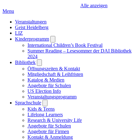
Alle anzeigen
Menu
Veranstaltungen
Geist Heidelberg
LIZ
Kinderprogramm
Open
submenu
International Children’s Book Festival
Summer Reading – Lesesommer der DAI Bibliothek
2024
Bibliothek
Open
submenu
Öffnungszeiten & Kontakt
Mitgliedschaft & Leihfristen
Katalog & Medien
Angebote für Schulen
US Election Info
Veranstaltungsprogramm
Sprachschule
Open
submenu
Kids & Teens
Lifelong Learners
Research & University Life
Angebote für Schulen
Angebote für Firmen
Kontakt & Anmeldung