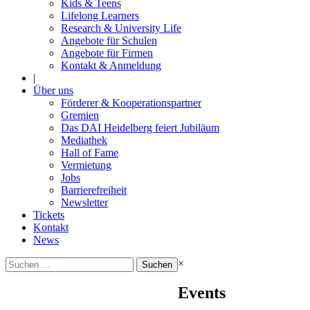
Kids & Teens
Lifelong Learners
Research & University Life
Angebote für Schulen
Angebote für Firmen
Kontakt & Anmeldung
|
Über uns
Förderer & Kooperationspartner
Gremien
Das DAI Heidelberg feiert Jubiläum
Mediathek
Hall of Fame
Vermietung
Jobs
Barrierefreiheit
Newsletter
Tickets
Kontakt
News
Suchen
×
nach:
Events