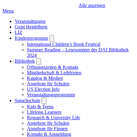
Alle anzeigen
Menu
Veranstaltungen
Geist Heidelberg
LIZ
Kinderprogramm
Open
submenu
International Children’s Book Festival
Summer Reading – Lesesommer der DAI Bibliothek
2024
Bibliothek
Open
submenu
Öffnungszeiten & Kontakt
Mitgliedschaft & Leihfristen
Katalog & Medien
Angebote für Schulen
US Election Info
Veranstaltungsprogramm
Sprachschule
Open
submenu
Kids & Teens
Lifelong Learners
Research & University Life
Angebote für Schulen
Angebote für Firmen
Kontakt & Anmeldung