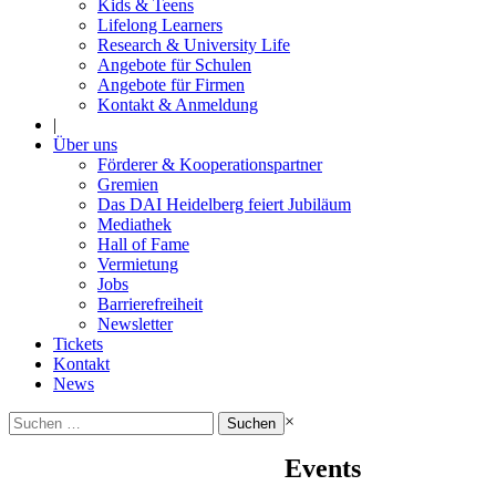
Kids & Teens
Lifelong Learners
Research & University Life
Angebote für Schulen
Angebote für Firmen
Kontakt & Anmeldung
|
Über uns
Förderer & Kooperationspartner
Gremien
Das DAI Heidelberg feiert Jubiläum
Mediathek
Hall of Fame
Vermietung
Jobs
Barrierefreiheit
Newsletter
Tickets
Kontakt
News
Suchen
×
nach:
Events