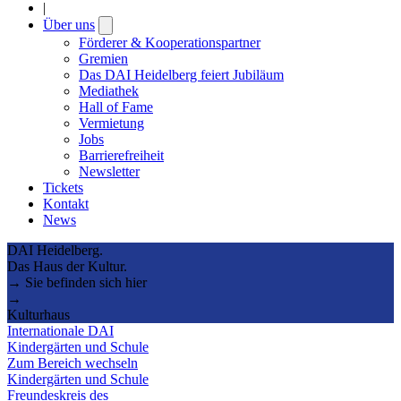
|
Über uns
Open
submenu
Förderer & Kooperationspartner
Gremien
Das DAI Heidelberg feiert Jubiläum
Mediathek
Hall of Fame
Vermietung
Jobs
Barrierefreiheit
Newsletter
Tickets
Kontakt
News
DAI Heidelberg.
Das Haus der Kultur.
→ Sie befinden sich hier
→
Kulturhaus
Internationale DAI
Kindergärten und Schule
Zum Bereich wechseln
Kindergärten und Schule
Freundeskreis des