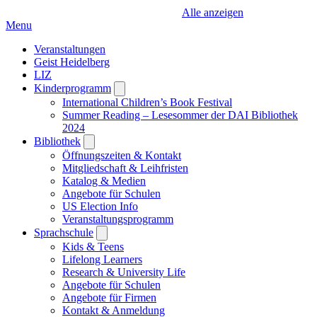
Alle anzeigen
Menu
Veranstaltungen
Geist Heidelberg
LIZ
Kinderprogramm
Open
submenu
International Children’s Book Festival
Summer Reading – Lesesommer der DAI Bibliothek
2024
Bibliothek
Open
submenu
Öffnungszeiten & Kontakt
Mitgliedschaft & Leihfristen
Katalog & Medien
Angebote für Schulen
US Election Info
Veranstaltungsprogramm
Sprachschule
Open
submenu
Kids & Teens
Lifelong Learners
Research & University Life
Angebote für Schulen
Angebote für Firmen
Kontakt & Anmeldung