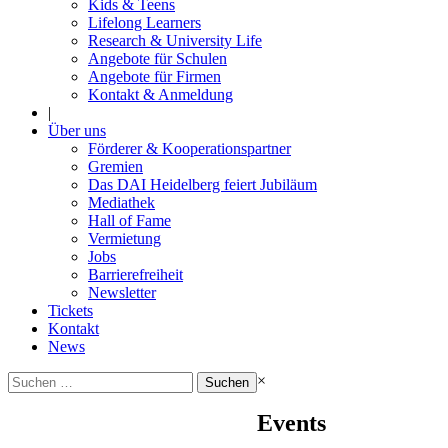
Kids & Teens
Lifelong Learners
Research & University Life
Angebote für Schulen
Angebote für Firmen
Kontakt & Anmeldung
|
Über uns
Förderer & Kooperationspartner
Gremien
Das DAI Heidelberg feiert Jubiläum
Mediathek
Hall of Fame
Vermietung
Jobs
Barrierefreiheit
Newsletter
Tickets
Kontakt
News
Suchen
×
nach:
Events