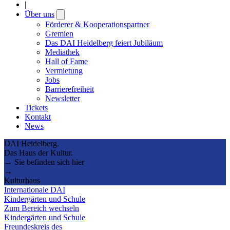
|
Über uns
Open
submenu
Förderer & Kooperationspartner
Gremien
Das DAI Heidelberg feiert Jubiläum
Mediathek
Hall of Fame
Vermietung
Jobs
Barrierefreiheit
Newsletter
Tickets
Kontakt
News
DAI Heidelberg.
Das Haus der Kultur.
→ Sie befinden sich hier
→
Kulturhaus
Internationale DAI
Kindergärten und Schule
Zum Bereich wechseln
Kindergärten und Schule
Freundeskreis des