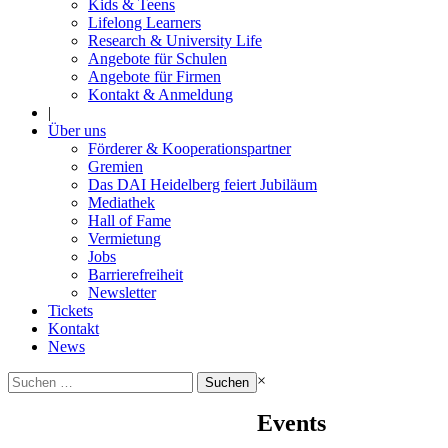
Kids & Teens
Lifelong Learners
Research & University Life
Angebote für Schulen
Angebote für Firmen
Kontakt & Anmeldung
|
Über uns
Förderer & Kooperationspartner
Gremien
Das DAI Heidelberg feiert Jubiläum
Mediathek
Hall of Fame
Vermietung
Jobs
Barrierefreiheit
Newsletter
Tickets
Kontakt
News
Suchen
×
nach:
Events