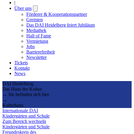
|
Über uns
Open
submenu
Förderer & Kooperationspartner
Gremien
Das DAI Heidelberg feiert Jubiläum
Mediathek
Hall of Fame
Vermietung
Jobs
Barrierefreiheit
Newsletter
Tickets
Kontakt
News
DAI Heidelberg.
Das Haus der Kultur.
→ Sie befinden sich hier
→
Kulturhaus
Internationale DAI
Kindergärten und Schule
Zum Bereich wechseln
Kindergärten und Schule
Freundeskreis des