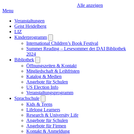
Alle anzeigen
Menu
Veranstaltungen
Geist Heidelberg
LIZ
Kinderprogramm
Open
submenu
International Children’s Book Festival
Summer Reading – Lesesommer der DAI Bibliothek
2024
Bibliothek
Open
submenu
Öffnungszeiten & Kontakt
Mitgliedschaft & Leihfristen
Katalog & Medien
Angebote für Schulen
US Election Info
Veranstaltungsprogramm
Sprachschule
Open
submenu
Kids & Teens
Lifelong Learners
Research & University Life
Angebote für Schulen
Angebote für Firmen
Kontakt & Anmeldung