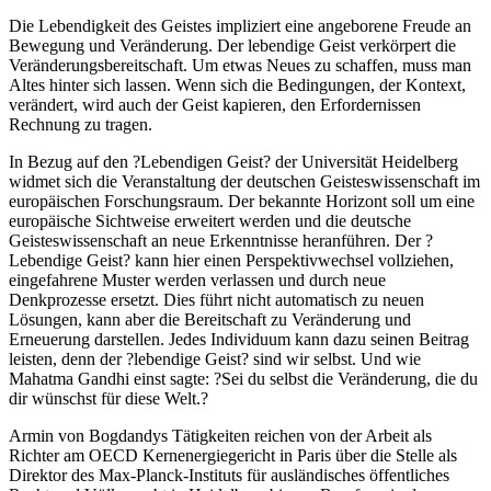
Die Lebendigkeit des Geistes impliziert eine angeborene Freude an
Bewegung und Veränderung. Der lebendige Geist verkörpert die
Veränderungsbereitschaft. Um etwas Neues zu schaffen, muss man
Altes hinter sich lassen. Wenn sich die Bedingungen, der Kontext,
verändert, wird auch der Geist kapieren, den Erfordernissen
Rechnung zu tragen.
In Bezug auf den ?Lebendigen Geist? der Universität Heidelberg
widmet sich die Veranstaltung der deutschen Geisteswissenschaft im
europäischen Forschungsraum. Der bekannte Horizont soll um eine
europäische Sichtweise erweitert werden und die deutsche
Geisteswissenschaft an neue Erkenntnisse heranführen. Der ?
Lebendige Geist? kann hier einen Perspektivwechsel vollziehen,
eingefahrene Muster werden verlassen und durch neue
Denkprozesse ersetzt. Dies führt nicht automatisch zu neuen
Lösungen, kann aber die Bereitschaft zu Veränderung und
Erneuerung darstellen. Jedes Individuum kann dazu seinen Beitrag
leisten, denn der ?lebendige Geist? sind wir selbst. Und wie
Mahatma Gandhi einst sagte: ?Sei du selbst die Veränderung, die du
dir wünschst für diese Welt.?
Armin von Bogdandys Tätigkeiten reichen von der Arbeit als
Richter am OECD Kernenergiegericht in Paris über die Stelle als
Direktor des Max-Planck-Instituts für ausländisches öffentliches