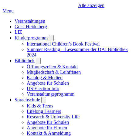
Alle anzeigen
Menu
Veranstaltungen
Geist Heidelberg
LIZ
Kinderprogramm
Open
submenu
International Children’s Book Festival
Summer Reading – Lesesommer der DAI Bibliothek
2024
Bibliothek
Open
submenu
Öffnungszeiten & Kontakt
Mitgliedschaft & Leihfristen
Katalog & Medien
Angebote für Schulen
US Election Info
Veranstaltungsprogramm
Sprachschule
Open
submenu
Kids & Teens
Lifelong Learners
Research & University Life
Angebote für Schulen
Angebote für Firmen
Kontakt & Anmeldung