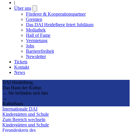
|
Über uns
Open
submenu
Förderer & Kooperationspartner
Gremien
Das DAI Heidelberg feiert Jubiläum
Mediathek
Hall of Fame
Vermietung
Jobs
Barrierefreiheit
Newsletter
Tickets
Kontakt
News
DAI Heidelberg.
Das Haus der Kultur.
→ Sie befinden sich hier
→
Kulturhaus
Internationale DAI
Kindergärten und Schule
Zum Bereich wechseln
Kindergärten und Schule
Freundeskreis des