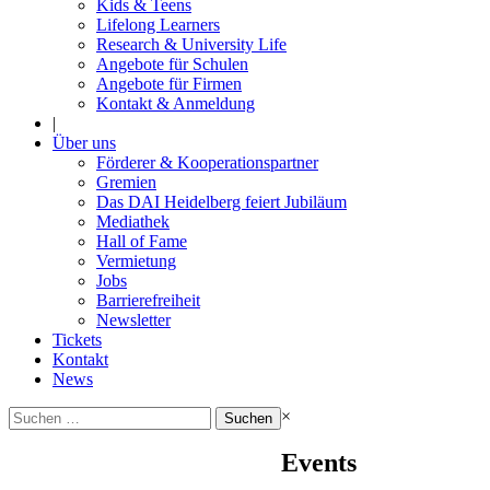
Kids & Teens
Lifelong Learners
Research & University Life
Angebote für Schulen
Angebote für Firmen
Kontakt & Anmeldung
|
Über uns
Förderer & Kooperationspartner
Gremien
Das DAI Heidelberg feiert Jubiläum
Mediathek
Hall of Fame
Vermietung
Jobs
Barrierefreiheit
Newsletter
Tickets
Kontakt
News
Suchen
×
nach:
Events