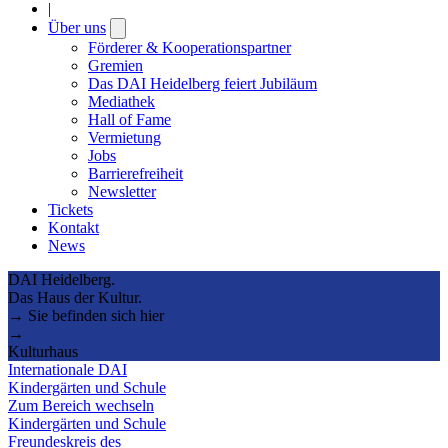
|
Über uns
Open
submenu
Förderer & Kooperationspartner
Gremien
Das DAI Heidelberg feiert Jubiläum
Mediathek
Hall of Fame
Vermietung
Jobs
Barrierefreiheit
Newsletter
Tickets
Kontakt
News
DAI Heidelberg.
Das Haus der Kultur.
→ Sie befinden sich hier
→
Kulturhaus
Internationale DAI
Kindergärten und Schule
Zum Bereich wechseln
Kindergärten und Schule
Freundeskreis des