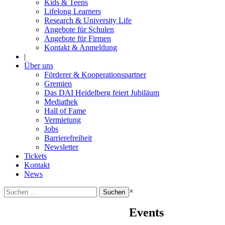
Kids & Teens
Lifelong Learners
Research & University Life
Angebote für Schulen
Angebote für Firmen
Kontakt & Anmeldung
|
Über uns
Förderer & Kooperationspartner
Gremien
Das DAI Heidelberg feiert Jubiläum
Mediathek
Hall of Fame
Vermietung
Jobs
Barrierefreiheit
Newsletter
Tickets
Kontakt
News
Suchen
×
nach:
Events