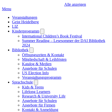
Alle anzeigen
Menu
Veranstaltungen
Geist Heidelberg
LIZ
Kinderprogramm
Open
submenu
International Children’s Book Festival
Summer Reading – Lesesommer der DAI Bibliothek
2024
Bibliothek
Open
submenu
Öffnungszeiten & Kontakt
Mitgliedschaft & Leihfristen
Katalog & Medien
Angebote für Schulen
US Election Info
Veranstaltungsprogramm
Sprachschule
Open
submenu
Kids & Teens
Lifelong Learners
Research & University Life
Angebote für Schulen
Angebote für Firmen
Kontakt & Anmeldung