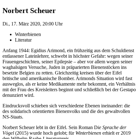
Norbert Scheuer
Di., 17. März 2020, 20:00 Uhr
Winterbienen
Literatur
Anfang 1944: Egidius Arimond, ein frühzeitig aus dem Schuldienst
entlassener Lateinlehrer, schwebt in höchster Gefahr: wegen seiner
Frauengeschichten, seiner Epilepsie – aber vor allem wegen seiner
waghalsigen Versuche, Juden in präparierten Bienenstöcken ins
besetzte Belgien zu retten. Gleichzeitig kreisen über der Eifel
britische und amerikanische Bomber. Arimonds Situation wird fast
ausweglos, als er keine Medikamente mehr bekommt, ein Verhältnis
mit der Frau des Kreisleiters beginnt und schließlich bei der Gestapo
denunziert wird.
Eindrucksvoll schieben sich verschiedene Ebenen ineinander: die
des solidarisch orientierten Bienenvolks und die des gewaltvollen
NS-Staats.
Norbert Scheuer lebt in der Eifel. Sein Roman D
ie Sprache der
Vögel
(2015) wurde hoch gelobt; für
Winterbienen
erhielt er 2019
den Wilhelm-Raabe-Literaturpreis.