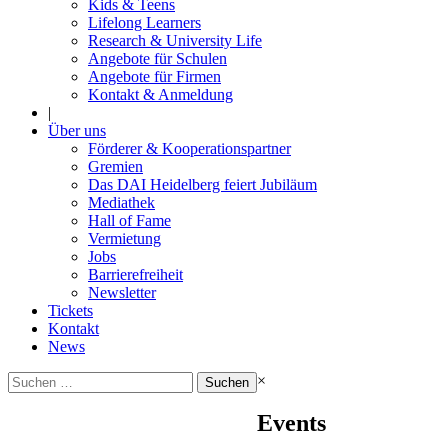
Kids & Teens
Lifelong Learners
Research & University Life
Angebote für Schulen
Angebote für Firmen
Kontakt & Anmeldung
|
Über uns
Förderer & Kooperationspartner
Gremien
Das DAI Heidelberg feiert Jubiläum
Mediathek
Hall of Fame
Vermietung
Jobs
Barrierefreiheit
Newsletter
Tickets
Kontakt
News
Suchen
×
nach:
Events