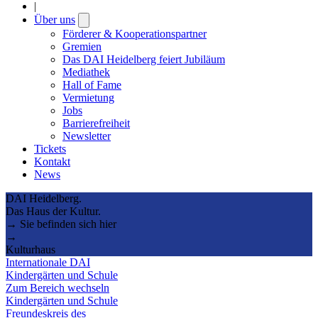
|
Über uns
Open
submenu
Förderer & Kooperationspartner
Gremien
Das DAI Heidelberg feiert Jubiläum
Mediathek
Hall of Fame
Vermietung
Jobs
Barrierefreiheit
Newsletter
Tickets
Kontakt
News
DAI Heidelberg.
Das Haus der Kultur.
→ Sie befinden sich hier
→
Kulturhaus
Internationale DAI
Kindergärten und Schule
Zum Bereich wechseln
Kindergärten und Schule
Freundeskreis des