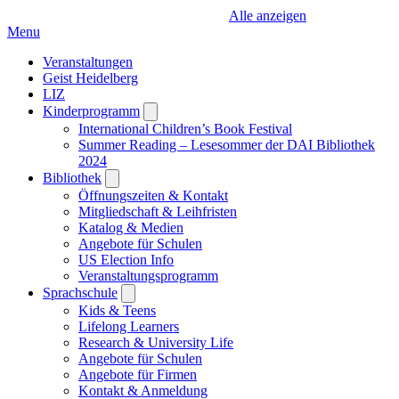
Alle anzeigen
Menu
Veranstaltungen
Geist Heidelberg
LIZ
Kinderprogramm
Open
submenu
International Children’s Book Festival
Summer Reading – Lesesommer der DAI Bibliothek
2024
Bibliothek
Open
submenu
Öffnungszeiten & Kontakt
Mitgliedschaft & Leihfristen
Katalog & Medien
Angebote für Schulen
US Election Info
Veranstaltungsprogramm
Sprachschule
Open
submenu
Kids & Teens
Lifelong Learners
Research & University Life
Angebote für Schulen
Angebote für Firmen
Kontakt & Anmeldung