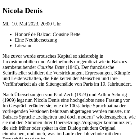
Nicola Denis
Mi., 10. Mai 2023, 20:00 Uhr
Honoré de Balzac: Cousine Bette
Eine Neuübersetzung
Literatur
Nie zuvor wurde erotisches Kapital so zielstrebig in
Luxusimmobilien und Anleihefonds umgemünzt wie in Balzacs
atemberaubender
Cousine Bette
(1846)
.
Der französische
Schriftsteller schildert die Verstrickungen, Erpressungen, Kämpfe
und Leidenschaften, die Eitelkeiten der Menschen und ihre
Verführbarkeit als ein Sittengemälde von Paris im 19. Jahrhundert.
Nach Übersetzungen von Paul Zech (1923) und Arthur Schurig
(1909) legt nun Nicola Denis eine hochgelobte neue Fassung vor.
Im Gespräch erläutert sie, wie die 100-jährige Sprachpatina der
vorliegenden Versionen behutsam abgetragen werden musste, um
Balzacs Sprache „zeitgetreu und doch modern“ wiederzugeben, wie
sie mit den Stimmen ihrer Übersetzungs-Vorgänger kommuniziert,
die sich früher oder später in den Dialog mit dem Original
einmischen, und auch, was im Laufe der Jahrzehnte mit dem