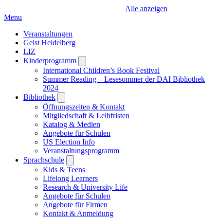
Alle anzeigen
Menu
Veranstaltungen
Geist Heidelberg
LIZ
Kinderprogramm
Open
submenu
International Children’s Book Festival
Summer Reading – Lesesommer der DAI Bibliothek
2024
Bibliothek
Open
submenu
Öffnungszeiten & Kontakt
Mitgliedschaft & Leihfristen
Katalog & Medien
Angebote für Schulen
US Election Info
Veranstaltungsprogramm
Sprachschule
Open
submenu
Kids & Teens
Lifelong Learners
Research & University Life
Angebote für Schulen
Angebote für Firmen
Kontakt & Anmeldung