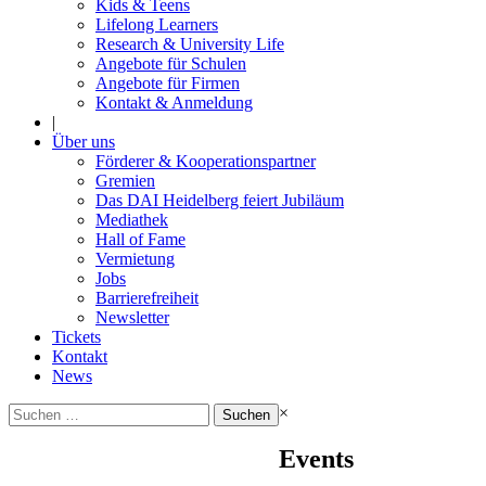
Kids & Teens
Lifelong Learners
Research & University Life
Angebote für Schulen
Angebote für Firmen
Kontakt & Anmeldung
|
Über uns
Förderer & Kooperationspartner
Gremien
Das DAI Heidelberg feiert Jubiläum
Mediathek
Hall of Fame
Vermietung
Jobs
Barrierefreiheit
Newsletter
Tickets
Kontakt
News
Suchen
×
nach:
Events