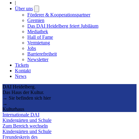
|
Über uns
Open
submenu
Förderer & Kooperationspartner
Gremien
Das DAI Heidelberg feiert Jubiläum
Mediathek
Hall of Fame
Vermietung
Jobs
Barrierefreiheit
Newsletter
Tickets
Kontakt
News
DAI Heidelberg.
Das Haus der Kultur.
→ Sie befinden sich hier
→
Kulturhaus
Internationale DAI
Kindergärten und Schule
Zum Bereich wechseln
Kindergärten und Schule
Freundeskreis des