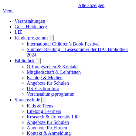
Alle anzeigen
Menu
Veranstaltungen
Geist Heidelberg
LIZ
Kinderprogramm
Open
submenu
International Children’s Book Festival
Summer Reading – Lesesommer der DAI Bibliothek
2024
Bibliothek
Open
submenu
Öffnungszeiten & Kontakt
Mitgliedschaft & Leihfristen
Katalog & Medien
Angebote für Schulen
US Election Info
Veranstaltungsprogramm
Sprachschule
Open
submenu
Kids & Teens
Lifelong Learners
Research & University Life
Angebote für Schulen
Angebote für Firmen
Kontakt & Anmeldung