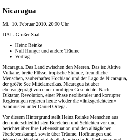
Nicaragua
Mi., 10. Februar 2010, 20:00 Uhr
DAI - Großer Saal
Heinz Reinke
Null Hunger und andere Träume
Vortrag
Nicaragua. Das Land zwischen den Meeren. Das ist: Aktive
Vulkane, breite Flüsse, tropische Strände, freundliche
Menschen, zauberhaftes Hochland und der Lago de Nicaragua,
der grö?te See Mittelamerikas. Nicaragua ist aber
ebenso geprägt von einer unruhigen Geschichte. Nach
Diktatur, Revolution, einer Phase neoliberaler und korrupter
Regierungen regieren heute wieder die »linksgerichteten«
Sandinisten unter Daniel Ortega.
Vor diesem Hintergrund stellt Heinz Reinke Menschen aus
den unterschiedlichsten Bereichen und Schichten vor und
berichtet über Ihre Lebenssituation und den alltäglichen
?berlebenskampf, sowie über Träume, Hoffnungen und
Wünsche. Hierbei wird deutlich, wie sehr Kaffeebauern und