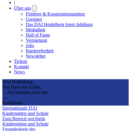
|
Über uns
Open
submenu
Förderer & Kooperationspartner
Gremien
Das DAI Heidelberg feiert Jubiläum
Mediathek
Hall of Fame
Vermietung
Jobs
Barrierefreiheit
Newsletter
Tickets
Kontakt
News
DAI Heidelberg.
Das Haus der Kultur.
→ Sie befinden sich hier
→
Kulturhaus
Internationale DAI
Kindergärten und Schule
Zum Bereich wechseln
Kindergärten und Schule
Freundeskreis des