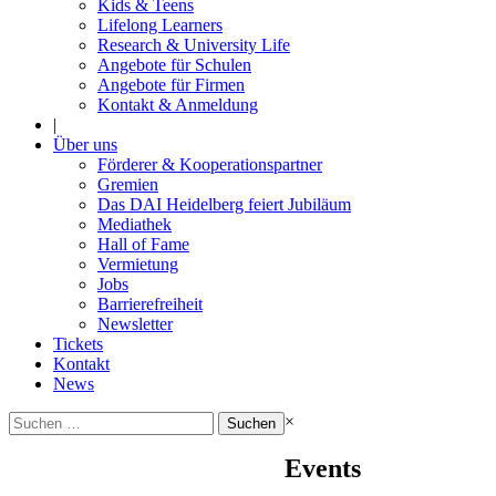
Kids & Teens
Lifelong Learners
Research & University Life
Angebote für Schulen
Angebote für Firmen
Kontakt & Anmeldung
|
Über uns
Förderer & Kooperationspartner
Gremien
Das DAI Heidelberg feiert Jubiläum
Mediathek
Hall of Fame
Vermietung
Jobs
Barrierefreiheit
Newsletter
Tickets
Kontakt
News
Suchen
×
nach:
Events