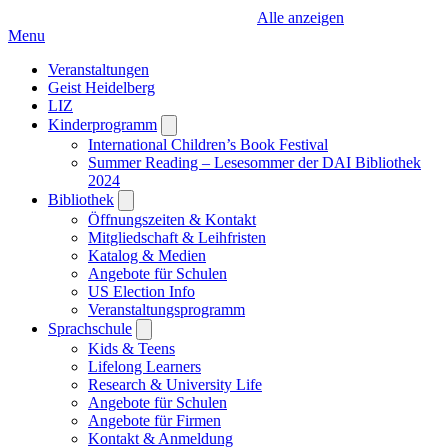
Alle anzeigen
Menu
Veranstaltungen
Geist Heidelberg
LIZ
Kinderprogramm
Open
submenu
International Children’s Book Festival
Summer Reading – Lesesommer der DAI Bibliothek
2024
Bibliothek
Open
submenu
Öffnungszeiten & Kontakt
Mitgliedschaft & Leihfristen
Katalog & Medien
Angebote für Schulen
US Election Info
Veranstaltungsprogramm
Sprachschule
Open
submenu
Kids & Teens
Lifelong Learners
Research & University Life
Angebote für Schulen
Angebote für Firmen
Kontakt & Anmeldung