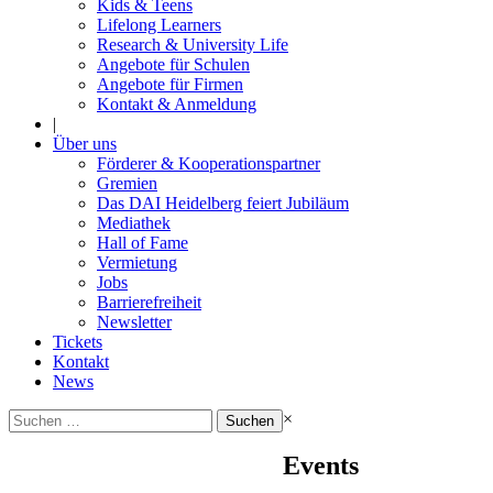
Kids & Teens
Lifelong Learners
Research & University Life
Angebote für Schulen
Angebote für Firmen
Kontakt & Anmeldung
|
Über uns
Förderer & Kooperationspartner
Gremien
Das DAI Heidelberg feiert Jubiläum
Mediathek
Hall of Fame
Vermietung
Jobs
Barrierefreiheit
Newsletter
Tickets
Kontakt
News
Suchen
×
nach:
Events