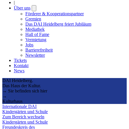
|
Über uns
Open
submenu
Förderer & Kooperationspartner
Gremien
Das DAI Heidelberg feiert Jubiläum
Mediathek
Hall of Fame
Vermietung
Jobs
Barrierefreiheit
Newsletter
Tickets
Kontakt
News
DAI Heidelberg.
Das Haus der Kultur.
→ Sie befinden sich hier
→
Kulturhaus
Internationale DAI
Kindergärten und Schule
Zum Bereich wechseln
Kindergärten und Schule
Freundeskreis des